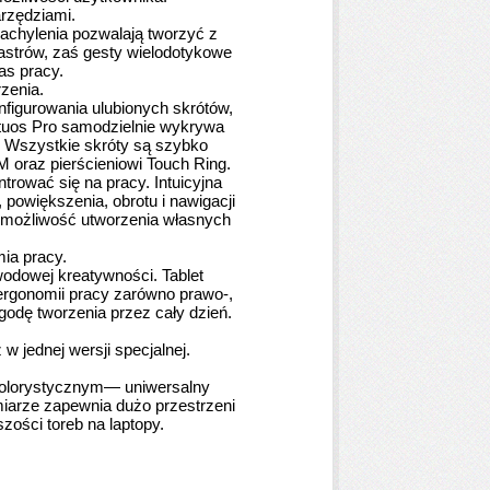
rzędziami.
nachylenia pozwalają tworzyć z
amastrów, zaś gesty wielodotykowe
as pracy.
zenia.
figurowania ulubionych skrótów,
ntuos Pro samodzielnie wykrywa
 Wszystkie skróty są szybko
oraz pierścieniowi Touch Ring.
rować się na pracy. Intuicyjna
powiększenia, obrotu i nawigacji
e możliwość utworzenia własnych
ia pracy.
ewodowej kreatywności. Tablet
ergonomii pracy zarówno prawo-,
odę tworzenia przez cały dzień.
 jednej wersji specjalnej.
olorystycznym
— uniwersalny
iarze zapewnia dużo przestrzeni
zości toreb na laptopy.