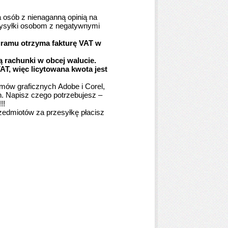
a osób z nienaganną opinią na
wysyłki osobom z negatywnymi
gramu otrzyma fakturę VAT w
 rachunki w obcej walucie.
AT, więc licytowana kwota jest
mów graficznych Adobe i Corel,
h. Napisz czego potrzebujesz –
!!
zedmiotów za przesyłkę płacisz