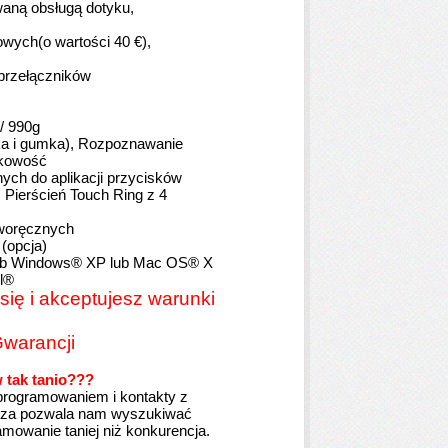
waną obsługą dotyku,
ych(o wartości 40 €),
przełączników
/ 990g
ka i gumka),
Rozpoznawanie
ykowość
ch do aplikacji przycisków
Pierścień Touch Ring z 4
eworęcznych
(opcja)
ub Windows® XP lub Mac OS® X
el®
się i akceptujesz warunki
warancji
 tak tanio???
oprogramowaniem i kontakty z
edza pozwala nam wyszukiwać
amowanie taniej niż konkurencja.