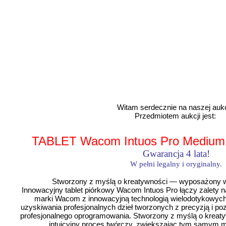
Opis aukcji
Witam serdecznie na naszej aukc
Przedmiotem aukcji jest:
TABLET Wacom Intuos Pro Mediu
Gwarancja 4 lata!
W pełni legalny i oryginalny.
Stworzony z myślą o kreatywności
— wyposażony w 
Innowacyjny tablet piórkowy Wacom Intuos Pro łączy zalety 
marki Wacom z innowacyjną technologią wielodotykowych
uzyskiwania profesjonalnych dzieł tworzonych z precyzją i 
profesjonalnego oprogramowania. Stworzony z myślą o kreatyw
intuicyjny proces twórczy, zwiększając tym samym m