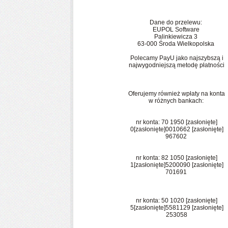
Dane do przelewu:
EUPOL Software
Palinkiewicza 3
63-000 Środa Wielkopolska
Polecamy PayU jako najszybszą i
najwygodniejszą metodę płatności
Oferujemy również wpłaty na konta
w różnych bankach:
nr konta: 70 1950
[zasłonięte]
0
[zasłonięte]
0010662
[zasłonięte]
967602
nr konta: 82 1050
[zasłonięte]
1
[zasłonięte]
5200090
[zasłonięte]
701691
nr konta: 50 1020
[zasłonięte]
5
[zasłonięte]
5581129
[zasłonięte]
253058