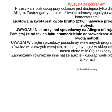
Wysyłka za pobraniem
Przesyłka z płatnością przy odbiorze jest dostępna tylko dl
Allegro. Zastrzegamy sobie możliwość odmowy tego typu 
komentarzami.
Licytowana kwota jest kwota brutto (23%), nabywca pro
złotych.
UWAGA!!! Niektórzy inni sprzedawcy na Allegro oferują
Pamiętaj że od takich faktur samodzielnie odprowadzasz V
kwota netto!!!
UWAGA! W ciągłej sprzedaży posiadamy wiele innych progra
również w starszych wersjach, niedostępnych już w sklepac
nasza oferta mile Cię zaskoczy!
Zapraszamy również na inne nasze aukcje - kupując wiele pr
tylko raz!
© PanelReklamowy