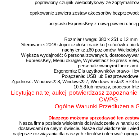
poprawiony czujnik wielodotykowy ze zoptymalizo
opakowanie zawiera zestaw akcesoriów bezprzewodow
przyciski ExpressKey z nową powierzchnią 
Rozmiar / waga:
380 x 251 x 12 mm 
Sterowanie:
2048 stopni czułości nacisku (końcówka piór
nachylenia:
±60 poziomów, Wielodot
Większa wydajność:
6 personalizowanych, dostosowywany
ExpressKey, Menu okrągłe, Wyświetlacz Express View, 
personalizowanymi funkcjami
Ergonomia:
Dla użytkowników prawo- i l
Połączenie:
USB lub Bezprzewodowe 
Zgodność:
Windows® 8, Windows® 7, Windows Vista® SP3 l
10.5.8 lub nowszy, procesor Int
Licytując na tej aukcji potwierdzasz zapoznanie 
OWPG
Ogólne Warunki Przedłużenia G
Dlaczego możemy sprzedawać ten zestaw
Nasza firma posiada wieloletnie doświadczenie w handlu 
dostawcami na całym świecie. Nasze doświadczenie i wi
najlepsze rozwiązania dla naszych klientów i oferować oprogr