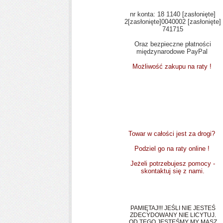
nr konta: 18 1140
[zasłonięte]
2
[zasłonięte]
0040002
[zasłonięte]
741715
Oraz bezpieczne płatności
międzynarodowe PayPal
Możliwość zakupu na raty !
Towar w całości jest za drogi?
Podziel go na raty online !
Jeżeli potrzebujesz pomocy -
skontaktuj się z nami.
UWAGI
PAMIĘTAJ!!! JEŚLI NIE JESTEŚ
ZDECYDOWANY NIE LICYTUJ.
OD TEGO JESTEŚMY MY MASZ