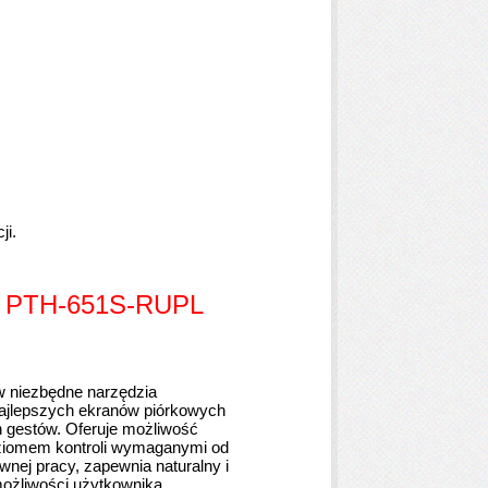
ji.
m PTH-651S-RUPL
niezbędne narzędzia
najlepszych ekranów piórkowych
 gestów. Oferuje możliwość
poziomem kontroli wymaganymi od
nej pracy, zapewnia naturalny i
ożliwości użytkownika.