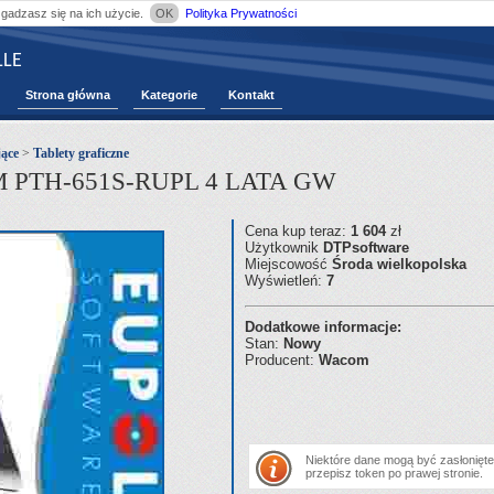
zgadzasz się na ich użycie.
OK
Polityka Prywatności
LE
Strona główna
Kategorie
Kontakt
ące
>
Tablety graficzne
o M PTH-651S-RUPL 4 LATA GW
Cena kup teraz:
1 604
zł
Użytkownik
DTPsoftware
Miejscowość
Środa wielkopolska
Wyświetleń:
7
Dodatkowe informacje:
Stan:
Nowy
Producent:
Wacom
Niektóre dane mogą być zasłonięte.
przepisz token po prawej stronie.