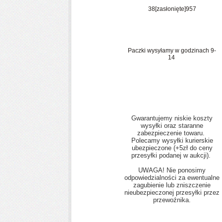
38
[zasłonięte]
957
PRZESYŁKA
Paczki wysyłamy w godzinach 9-
14
Gwarantujemy niskie koszty
wysyłki oraz staranne
zabezpieczenie towaru.
Polecamy wysyłki kurierskie
ubezpieczone (+5zł do ceny
przesyłki podanej w aukcji).
UWAGA! Nie ponosimy
odpowiedzialności za ewentualne
zagubienie lub zniszczenie
nieubezpieczonej przesyłki przez
przewoźnika.
PŁATNOŚCI