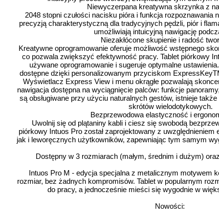
Niewyczerpana kreatywna skrzynka z na
2048 stopni czułości nacisku pióra i funkcja rozpoznawania 
precyzją charakterystyczną dla tradycyjnych pędzli, piór i fl
umożliwiają intuicyjną nawigację podcz
Niezakłócone skupienie i radość twor
Kreatywne oprogramowanie oferuje możliwość wstępnego skon
co pozwala zwiększyć efektywność pracy. Tablet piórkowy I
używane oprogramowanie i sugeruje optymalne ustawienia.
dostępne dzięki personalizowanym przyciskom ExpressKeyTM 
Wyświetlacz Express View i menu okrągłe pozwalają skoncent
nawigacja dostępna na wyciągnięcie palców: funkcje panoramy, 
są obsługiwane przy użyciu naturalnych gestów, istnieje takż
skrótów wielodotykowych.
Bezprzewodowa elastyczność i ergonom
Uwolnij się od plątaniny kabli i ciesz się swobodą bezprz
piórkowy Intuos Pro został zaprojektowany z uwzględnieniem 
jak i leworęcznych użytkowników, zapewniając tym samym wyg
Dostępny w 3 rozmiarach (małym, średnim i dużym) oraz w
Intuos Pro M -
edycja specjalna z metalicznym motywem k
rozmiar, bez żadnych kompromisów. Tablet w popularnym rozm
do pracy, a jednocześnie mieści się wygodnie w więks
Nowości: