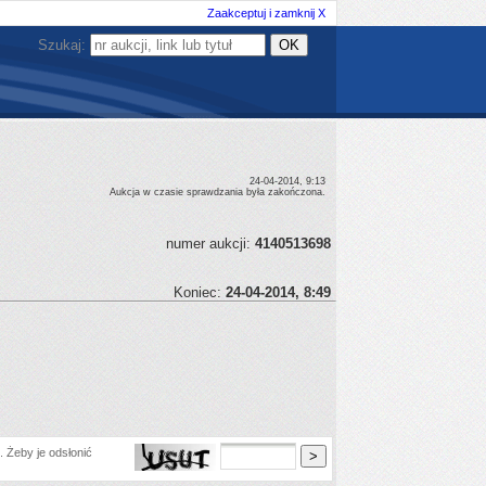
Zaakceptuj i zamknij X
Szukaj:
24-04-2014, 9:13
Aukcja w czasie sprawdzania była zakończona.
numer aukcji:
4140513698
Koniec:
24-04-2014, 8:49
 Żeby je odsłonić