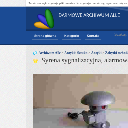
Ta strona wykorzystuje pliki cookies. Korzystając ze strony, zgadzasz się na
DARMOWE ARCHIWUM ALLE
Szukaj:
Strona główna
Kategorie
Kontakt
Archiwum Alle
>
Antyki i Sztuka
>
Antyki
>
Zabytki technik
Syrena sygnalizacyjna, alarmow