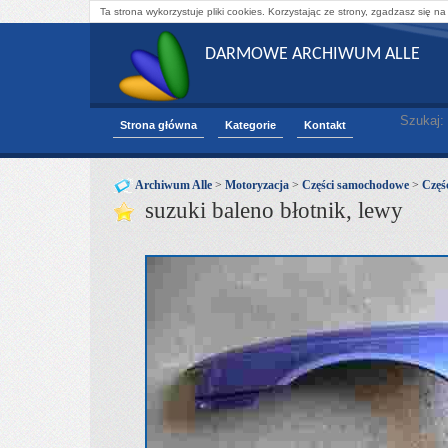
Ta strona wykorzystuje pliki cookies. Korzystając ze strony, zgadzasz się na
DARMOWE ARCHIWUM ALLE
Szukaj:
Strona główna
Kategorie
Kontakt
Archiwum Alle
>
Motoryzacja
>
Części samochodowe
>
Częśc
suzuki baleno błotnik, lewy