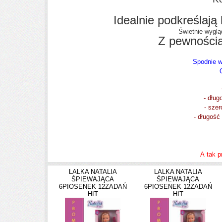
Idealnie podkreślają
Świetnie wyglą
Z pewnością 
Spodnie 
- dług
- sze
- długość
A tak p
LALKA NATALIA
LALKA NATALIA
ŚPIEWAJĄCA
ŚPIEWAJĄCA
6PIOSENEK 12ZADAŃ
6PIOSENEK 12ZADAŃ
HIT
HIT