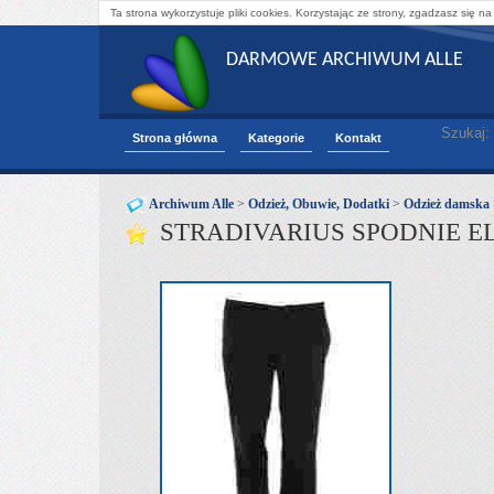
Ta strona wykorzystuje pliki cookies. Korzystając ze strony, zgadzasz się na
DARMOWE ARCHIWUM ALLE
Szukaj:
Strona główna
Kategorie
Kontakt
Archiwum Alle
>
Odzież, Obuwie, Dodatki
>
Odzież damska
STRADIVARIUS SPODNIE E