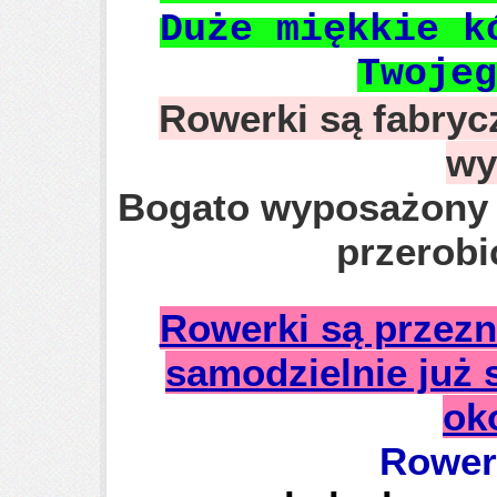
Duże miękkie k
Twojeg
Rowerki są fabrycz
wy
Bogato wyposażony t
przerobi
Rowerki są przezna
samodzielnie już 
oko
Rower