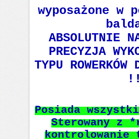
wyposażone w p
bald
ABSOLUTNIE N
PRECYZJA WYK
TYPU ROWERKÓW 
!
Posiada wszystki
Sterowany z *
kontrolowanie 