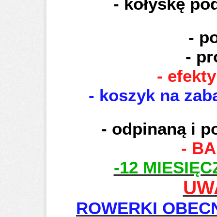
- kołyskę po
- p
- p
- efekt
- koszyk na zaba
- odpinaną i p
- B
-12 MIESIĘ
UWA
ROWERKI OBECN