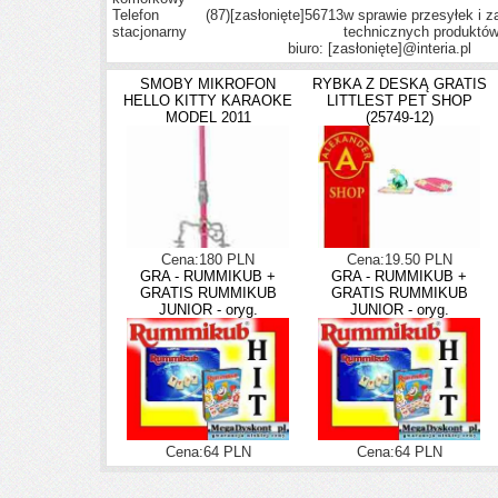
Telefon
(87)
[zasłonięte]
56713
w sprawie przesyłek i 
stacjonarny
technicznych produktó
biuro:
[zasłonięte]
@interia.pl
SMOBY MIKROFON
RYBKA Z DESKĄ GRATIS
HELLO KITTY KARAOKE
LITTLEST PET SHOP
MODEL 2011
(25749-12)
Cena:180 PLN
Cena:19.50 PLN
GRA - RUMMIKUB +
GRA - RUMMIKUB +
GRATIS RUMMIKUB
GRATIS RUMMIKUB
JUNIOR - oryg.
JUNIOR - oryg.
Cena:64 PLN
Cena:64 PLN