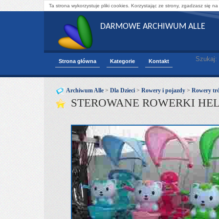
Ta strona wykorzystuje pliki cookies. Korzystając ze strony, zgadzasz się na
DARMOWE ARCHIWUM ALLE
Szukaj:
Strona główna
Kategorie
Kontakt
Archiwum Alle
>
Dla Dzieci
>
Rowery i pojazdy
>
Rowery tr
STEROWANE ROWERKI HELL