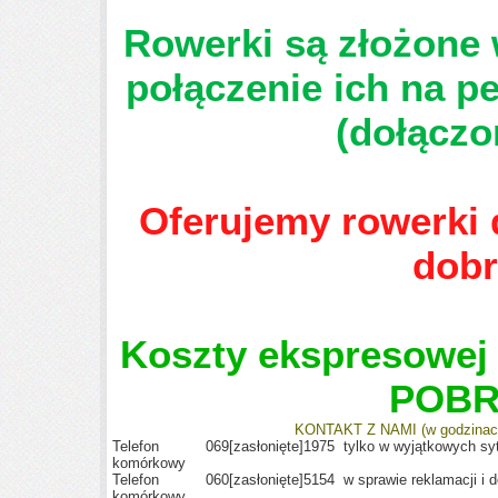
Rowerki są złożone 
połączenie ich na p
(dołączo
Oferujemy rowerki d
dobr
Koszty ekspresowej 
POBR
KONTAKT Z NAMI (w godzinach
Telefon
069
[zasłonięte]
1975
tylko w wyjątkowych sy
komórkowy
Telefon
060
[zasłonięte]
5154
w sprawie reklamacji i 
komórkowy