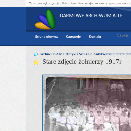
Ta strona wykorzystuje pliki cookies. Korzystając ze strony, zgadzasz się na
DARMOWE ARCHIWUM ALLE
Szukaj:
Strona główna
Kategorie
Kontakt
Archiwum Alle
>
Antyki i Sztuka
>
Antykwariat
>
Stara fot
Stare zdjęcie żołnierzy 1917r