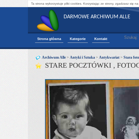
Ta strona wykorzystuje pliki cookies. Korzystając ze strony, zgadzasz się na
DARMOWE ARCHIWUM ALLE
Szukaj:
Strona główna
Kategorie
Kontakt
Archiwum Alle
>
Antyki i Sztuka
>
Antykwariat
>
Stara fot
STARE POCZTÓWKI , FOTOG