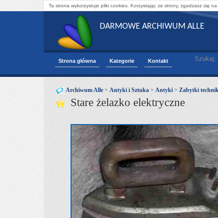
Ta strona wykorzystuje pliki cookies. Korzystając ze strony, zgadzasz się na
DARMOWE ARCHIWUM ALLE
Szukaj:
Strona główna
Kategorie
Kontakt
Archiwum Alle
>
Antyki i Sztuka
>
Antyki
>
Zabytki technik
Stare żelazko elektryczne