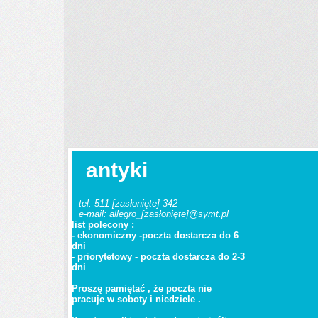
antyki
tel: 511-
[zasłonięte]
-342
e-mail: allegro_
[zasłonięte]
@symt.pl
list polecony :
- ekonomiczny -poczta dostarcza do 6
dni
- priorytetowy - poczta dostarcza do 2-3
dni
Proszę pamiętać , że poczta nie
pracuje w soboty i niedziele .