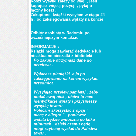
Koszt wysyłki zależy od wagi , jeśli
kupujesz więcej pozycji , pytaj o
łączny koszt .
Zakupione książki wysyłam w ciągu 24
h , od zaksięgowania wpłaty na koncie
.
Odbiór osobisty w Radomiu po
wcześniejszym kontakcie
INFORMACJE :
Książki mogą zawierać dedykacje lub
nieaktualne pieczątki z biblioteki
Po zakupie otrzymasz dane do
przelewu .
Wpłacasz pieniążki a ja po
zaksięgowaniu na koncie wysyłam
przedmiot.
Wysyłając przelew pamiętaj , żeby
podać swój nick , ułatwi to nam
identyfikacje wpłaty i przyspieszy
wysyłkę towaru.
Polecam skorzystać z opcji "
płacę z allegro " , ponieważ
wpłata będzie widoczna po kilku
minutach , dzięki czemu
będę
mógł szybciej wysłać do Państwa
towar .