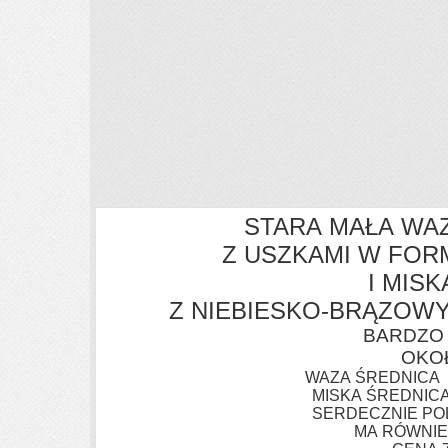
STARA MAŁA WA
Z USZKAMI W FOR
I MIS
Z NIEBIESKO-BRĄZO
BARDZO
OKO
WAZA ŚREDNICA 1
MISKA ŚREDNICA
SER
DECZNIE PO
MA RÓWNIE