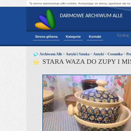
Ta strona wykorzystuje pliki cookies. Korzystając ze strony, zgadzasz się na
DARMOWE ARCHIWUM ALLE
Szukaj:
Strona główna
Kategorie
Kontakt
Archiwum Alle
>
Antyki i Sztuka
>
Antyki
>
Ceramika
>
Pr
STARA WAZA DO ZUPY I M