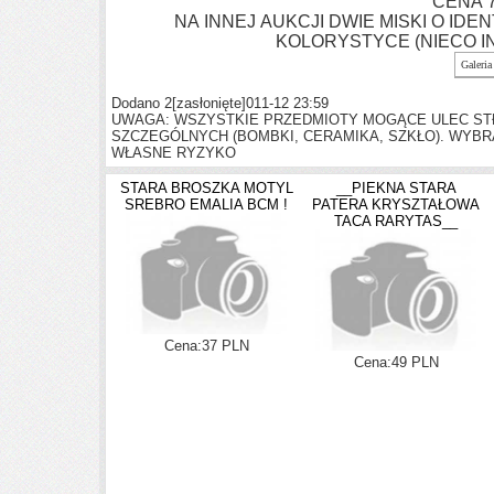
CENA 7
NA INNEJ AUKCJI DWIE MISKI O I
KOLORYSTYCE (NIECO I
Galeria
Dodano 2
[zasłonięte]
011-12 23:59
UWAGA: WSZYSTKIE PRZEDMIOTY MOGĄCE ULEC S
SZCZEGÓLNYCH (BOMBKI, CERAMIKA, SZKŁO). WYB
WŁASNE RYZYKO
STARA BROSZKA MOTYL
__PIEKNA STARA
SREBRO EMALIA BCM !
PATERA KRYSZTAŁOWA
TACA RARYTAS__
Cena:37 PLN
Cena:49 PLN