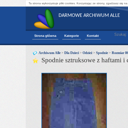
Ta strona wykorzystuje pliki cookies. Korzystając ze strony, zgadzasz się na
DARMOWE ARCHIWUM ALLE
Szukaj:
Strona główna
Kategorie
Kontakt
Archiwum Alle
>
Dla Dzieci
>
Odzież
>
Spodnie
>
Rozmiar 8
Spodnie sztruksowe z haftami i 