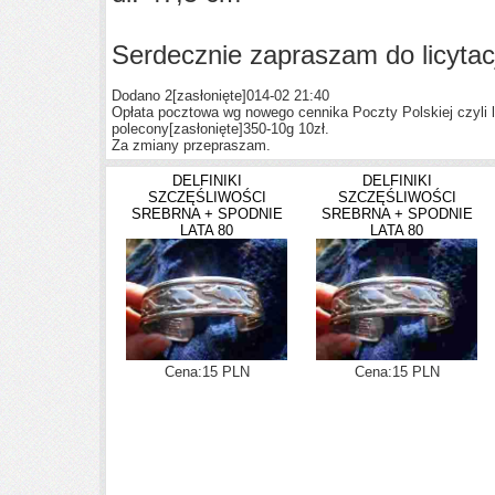
Serdecznie zapraszam do licytacj
Dodano 2
[zasłonięte]
014-02 21:40
Opłata pocztowa wg nowego cennika Poczty Polskiej czyli l
polecony
[zasłonięte]
350-10g 10zł.
Za zmiany przepraszam.
DELFINIKI
DELFINIKI
SZCZĘŚLIWOŚCI
SZCZĘŚLIWOŚCI
SREBRNA + SPODNIE
SREBRNA + SPODNIE
LATA 80
LATA 80
Cena:15 PLN
Cena:15 PLN