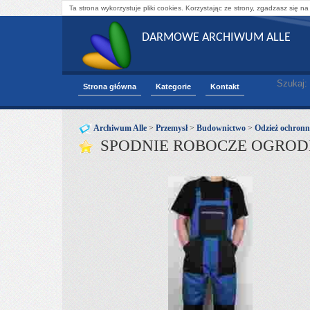
Ta strona wykorzystuje pliki cookies. Korzystając ze strony, zgadzasz się na
DARMOWE ARCHIWUM ALLE
Szukaj:
Strona główna
Kategorie
Kontakt
Archiwum Alle
>
Przemysł
>
Budownictwo
>
Odzież ochronn
SPODNIE ROBOCZE OGRODN