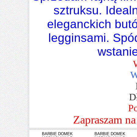
sztruksu. Idea
eleganckich butó
legginsami. Spó
wstanie
W
Dł
Po
Zapraszam na 
BARBIE DOMEK
BARBIE DOMEK