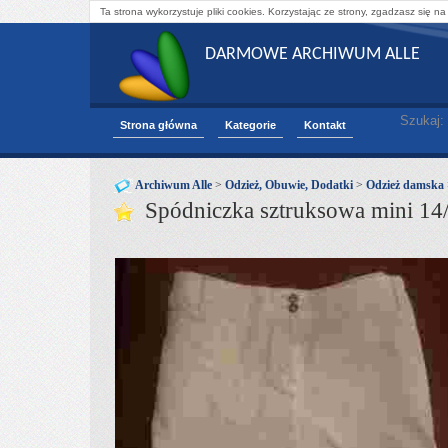
Ta strona wykorzystuje pliki cookies. Korzystając ze strony, zgadzasz się na
DARMOWE ARCHIWUM ALLE
Szukaj:
Strona główna
Kategorie
Kontakt
Archiwum Alle
>
Odzież, Obuwie, Dodatki
>
Odzież damska
Spódniczka sztruksowa mini 14