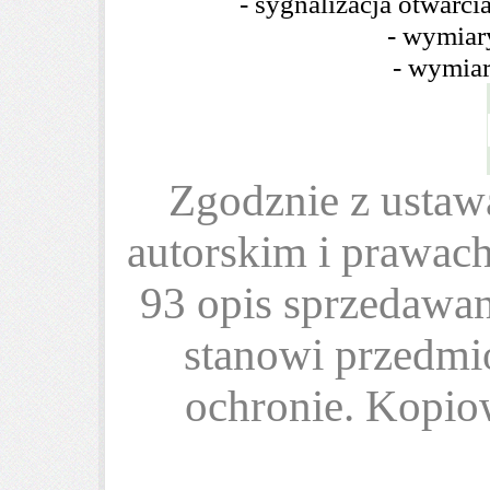
- sygnalizacja otwarc
- wymiar
- wymiar
Zgodznie z ustawą
autorskim i prawac
93 opis sprzedawa
stanowi przedmio
ochronie. Kopiow