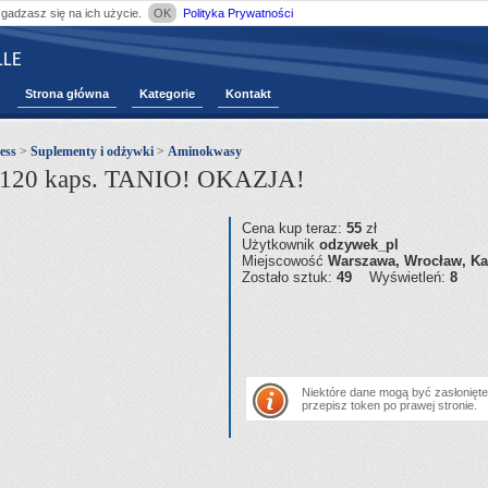
zgadzasz się na ich użycie.
OK
Polityka Prywatności
LE
Strona główna
Kategorie
Kontakt
ness
>
Suplementy i odżywki
>
Aminokwasy
e 120 kaps. TANIO! OKAZJA!
Cena kup teraz:
55
zł
Użytkownik
odzywek_pl
Miejscowość
Warszawa, Wrocław, Ka
Zostało sztuk:
49
Wyświetleń:
8
Niektóre dane mogą być zasłonięte.
przepisz token po prawej stronie.