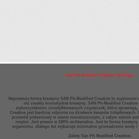
San PH-Modified Creatine 120 kaps.
Najnowsza forma kreatyny SAN Ph-Modified Creatine to suplement d
niż zwykły monohydrat kreatyny. SAN Ph-Modified Creatine 
wykorzystaniem zmodyfikowanych cząsteczek, które sprawiają, 
Creatine jest bardziej odporna na działanie kwasów żołądkowych.
przewód pokarmowy w stanie nienaruszonym, z całym swoim poten
mięśni. Jest prawie w 100% wchłanialna. Jest to forma kreatyn
organizmu, dlatego też wykazuje minimalne gromadzenie wody i
Zalety San Ph Modified Creatine: