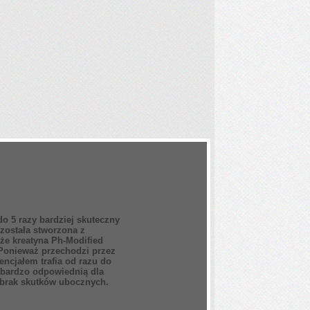
o 5 razy bardziej skuteczny
została stworzona z
że kreatyna Ph-Modified
 Ponieważ przechodzi przez
cjałem trafia od razu do
y bardzo odpowiednią dla
 brak skutków ubocznych.