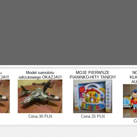
u
Model samolotu
MOJE PIERWSZE
N
JA!!!
odrzutowego OKAZJA!!!
PIANINKO-HIT!! TANIO!!!
KŁA
AU
Cena:30 PLN
Cena:25 PLN
C