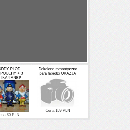
ODDY PLOD
Dekoland romantyczna
POUCHY + 3
para łabędzi OKAZJA
TKA!TANIO!
Cena:189 PLN
ena:30 PLN