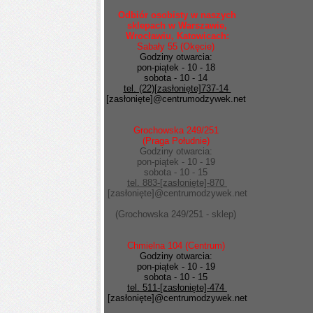
Odbiór osobisty w naszych
sklepach w Warszawie,
Wrocławiu, Katowicach:
Sabały 55 (Okęcie)
Godziny otwarcia:
pon-piątek - 10 - 18
sobota - 10 - 14
tel. (22)
[zasłonięte]
737-14
[zasłonięte]
@centrumodzywek.net
Grochowska 249/251
(Praga Południe)
Godziny otwarcia:
pon-piątek - 10 - 19
sobota - 10 - 15
tel. 883-
[zasłonięte]
-870
[zasłonięte]
@centrumodzywek.net
(Grochowska 249/251 - sklep)
Chmielna 104 (Centrum)
Godziny otwarcia:
pon-piątek - 10 - 19
sobota - 10 - 15
tel. 511-
[zasłonięte]
-474
[zasłonięte]
@centrumodzywek.net