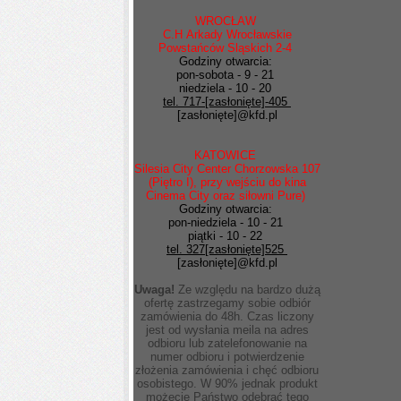
WROCŁAW
C.H Arkady Wrocławskie
Powstańców Sląskich 2-4
Godziny otwarcia:
pon-sobota - 9 - 21
niedziela - 10 - 20
tel. 717-
[zasłonięte]
-405
[zasłonięte]
@kfd.pl
KATOWICE
Silesia City Center Chorzowska 107
(Piętro I), przy wejściu do kina
Cinema City oraz siłowni Pure)
Godziny otwarcia:
pon-niedziela - 10 - 21
piątki - 10 - 22
tel. 327
[zasłonięte]
525
[zasłonięte]
@kfd.pl
Uwaga!
Ze względu na bardzo dużą
ofertę zastrzegamy sobie odbiór
zamówienia do 48h. Czas liczony
jest od wysłania meila na adres
odbioru lub zatelefonowanie na
numer odbioru i potwierdzenie
złożenia zamówienia i chęć odbioru
osobistego. W 90% jednak produkt
możecie Państwo odebrać tego