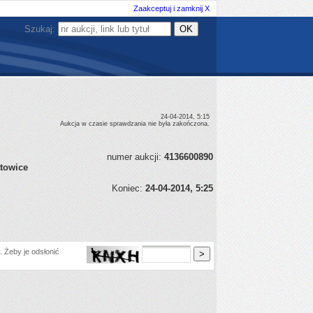
Zaakceptuj i zamknij X
Szukaj:
24-04-2014, 5:15
Aukcja w czasie sprawdzania nie była zakończona.
numer aukcji:
4136600890
towice
Koniec:
24-04-2014, 5:25
 Żeby je odsłonić