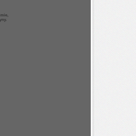
zmie,
tyny.