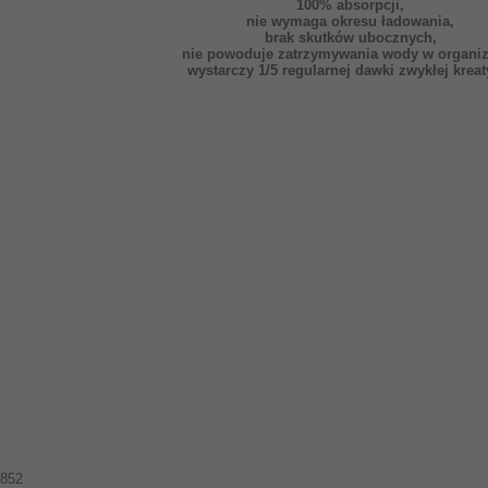
100% absorpcji,
nie wymaga okresu ładowania,
brak skutków ubocznych,
nie powoduje zatrzymywania wody w organi
wystarczy 1/5 regularnej dawki zwykłej krea
852