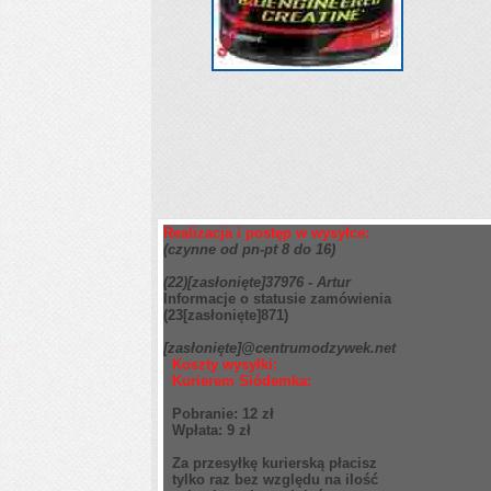
Realizacja i postęp w wysyłce:
(czynne od pn-pt 8 do 16)
(22)
[zasłonięte]
37976 - Artur
Informacje o statusie zamówienia
(23
[zasłonięte]
871)
[zasłonięte]
@centrumodzywek.net
Koszty wysyłki:
Kurierem Siódemka:
Pobranie: 12 zł
Wpłata: 9 zł
Za przesyłkę kurierską płacisz
tylko raz bez względu na ilość