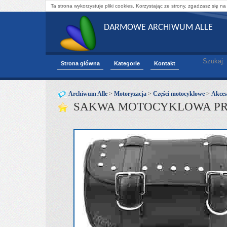
Ta strona wykorzystuje pliki cookies. Korzystając ze strony, zgadzasz się na
DARMOWE ARCHIWUM ALLE
Szukaj:
Strona główna
Kategorie
Kontakt
Archiwum Alle
>
Motoryzacja
>
Części motocyklowe
>
Akces
SAKWA MOTOCYKLOWA PRZ