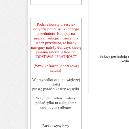
Podane koszty przesyłek
dotyczą jednej sztuki danego
przedmiotu. Kupując na
naszych aukcjach więcej niz
jeden przedmiot, za każdy
następny należy doliczyć kwotę
podaną zawsze w tabelce
Sakwy posiadają 
"DOSTAWA I PŁATNOŚĆ"
wyko
(Wysyłka każdej dodatkowej
sztuki)
W przypadku zakupu większej
ilości
proszę pytać
o koszty wysyłki
W tytule przelewu należy
podać tylko nr aukcji oraz
swój login z allegro
Paczki wysyłamy