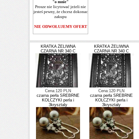
"o mnie"
Prosze nie licytować jeżeli nie
jesteś pewny, że chcesz dokonac
zakupu
NIE ODWOŁUJEMY OFERT
KRATKA ŻELIWNA
KRATKA ŻELIWNA
CZARNA NR 340 C
CZARNA NR 340 C
Cena:120 PLN
Cena:120 PLN
czarna perła SREBRNE
czarna perła SREBRNE
KOLCZYKI perla i
KOLCZYKI perla i
3krysztaly
3krysztaly