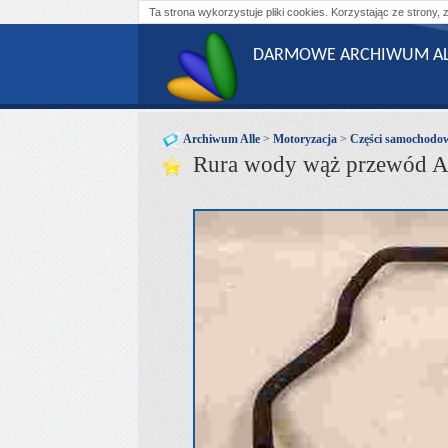
Ta strona wykorzystuje pliki cookies. Korzystając ze strony, 
DARMOWE ARCHIWUM AL
Archiwum Alle
>
Motoryzacja
>
Części samochodo
Rura wody wąż przewód A