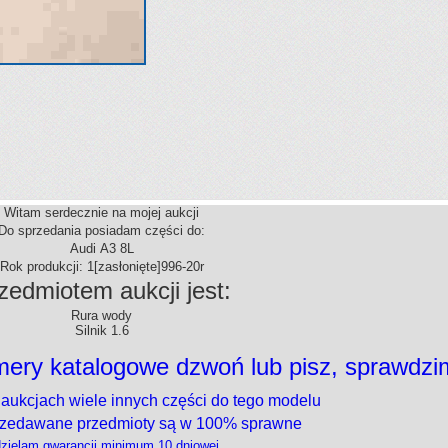
Witam serdecznie na mojej aukcji
Do sprzedania posiadam części do:
Audi A3 8L
Rok produkcji: 1
[zasłonięte]
996-20r
zedmiotem aukcji jest:
Rura wody
Silnik 1.6
ery katalogowe dzwoń lub pisz, sprawdzi
 aukcjach wiele innych części do tego modelu
rzedawane przedmioty są w 100% sprawne
zielam gwarancji minimum 10 dniowej