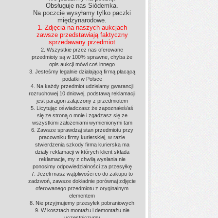
Obsługuje nas Siódemka.
Na poczcie wysyłamy tylko paczki
międzynarodowe.
1. Zdjęcia na naszych aukcjach
zawsze przedstawiają faktyczny
sprzedawany przedmiot
2. Wszystkie przez nas oferowane
przedmioty są w 100% sprawne, chyba że
opis aukcji mówi coś innego
3. Jesteśmy legalnie działającą firmą płacącą
podatki w Polsce
4. Na każdy przedmiot udzielamy gwarancji
rozruchowej 10 dniowej, podstawą reklamacji
jest paragon załączony z przedmiotem
5. Licytując oświadczasz że zapoznałeś/aś
się ze stroną o mnie i zgadzasz się ze
wszystkimi założeniami wymienionymi tam
6. Zawsze sprawdzaj stan przedmiotu przy
pracowniku firmy kurierskiej, w razie
stwierdzenia szkody firma kurierska ma
działy reklamacji w których klient składa
reklamacje, my z chwilą wysłania nie
ponosimy odpowiedzialności za przesyłkę
7. Jeżeli masz wątpliwości co do zakupu to
zadzwoń, zawsze dokładnie porównaj zdjęcie
oferowanego przedmiotu z oryginalnym
elementem
8. Nie przyjmujemy przesyłek pobraniowych
9. W kosztach montażu i demontażu nie
uczestniczymy