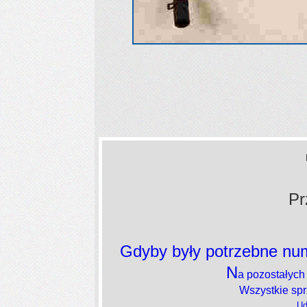
Pr
Gdyby były potrzebne num
N
a pozostałych
Wszystkie sp
Ud