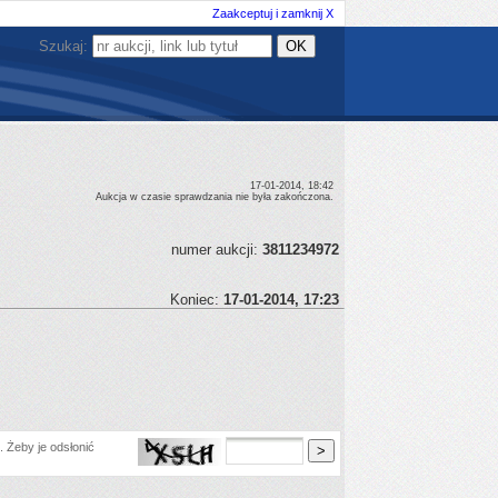
Zaakceptuj i zamknij X
Szukaj:
17-01-2014, 18:42
Aukcja w czasie sprawdzania nie była zakończona.
numer aukcji:
3811234972
Koniec:
17-01-2014, 17:23
 Żeby je odsłonić