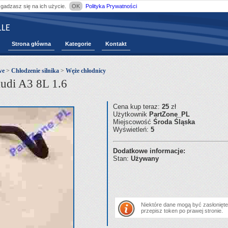
zgadzasz się na ich użycie.
OK
Polityka Prywatności
LE
Strona główna
Kategorie
Kontakt
we
>
Chłodzenie silnika
>
Węże chłodnicy
udi A3 8L 1.6
Cena kup teraz:
25
zł
Użytkownik
PartZone_PL
Miejscowość
Środa Śląska
Wyświetleń:
5
Dodatkowe informacje:
Stan:
Używany
Niektóre dane mogą być zasłonięte.
przepisz token po prawej stronie.