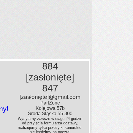
884
[zasłonięte]
847
[zasłonięte]
@gmail.com
PartZone
my!
Kolejowa 57b
Środa Śląska 55-300
Wysyłamy zawsze w ciągu 24 godzin
od przyjęcia formularza dostawy,
realizujemy tylko przesyłki kurierskie,
nie jeździmy na pocztę!