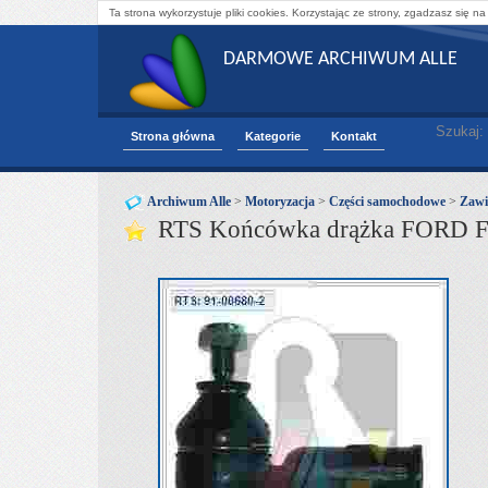
Ta strona wykorzystuje pliki cookies. Korzystając ze strony, zgadzasz się na
DARMOWE ARCHIWUM ALLE
Szukaj:
Strona główna
Kategorie
Kontakt
Archiwum Alle
>
Motoryzacja
>
Części samochodowe
>
Zawi
RTS Końcówka drążka FORD F