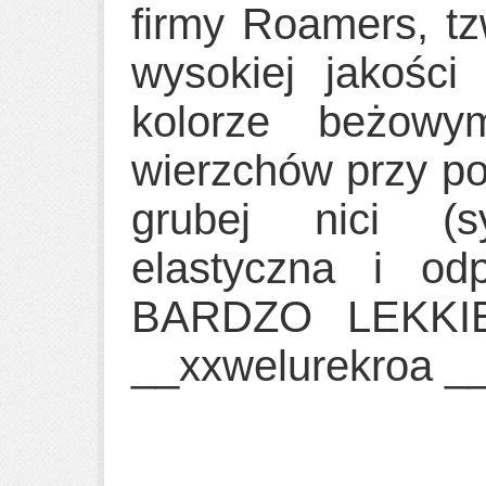
firmy
Roamers
, t
wysokiej jakości
kolorze beżow
wierzchów przy po
grubej nici (sy
elastyczna i od
BARDZO LEKK
__xxwelurekroa _