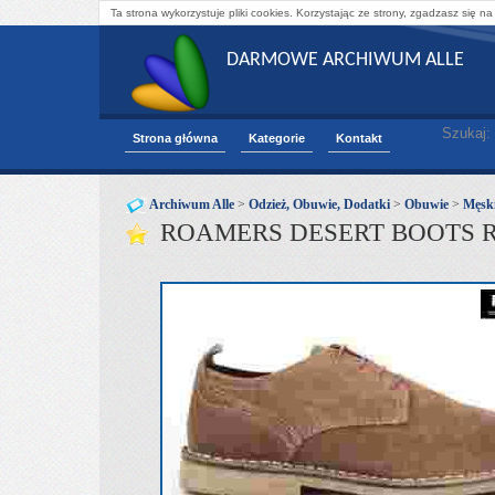
Ta strona wykorzystuje pliki cookies. Korzystając ze strony, zgadzasz się na
DARMOWE ARCHIWUM ALLE
Szukaj:
Strona główna
Kategorie
Kontakt
Archiwum Alle
>
Odzież, Obuwie, Dodatki
>
Obuwie
>
Męsk
ROAMERS DESERT BOOTS RO