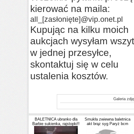
kierować na maila:
all_
[zasłonięte]
@vip.onet.pl
Kupując na kilku moich
aukcjach wysyłam wszy
w jednej przesyłce
,
skontaktuj się w celu
ustalenia kosztów.
Galeria zdję
BALETNICA ubranko dla
Smukła zwiewna baletnica
Barbie sukienka, rajstopki!!
akt brąz syg Paryż bcm