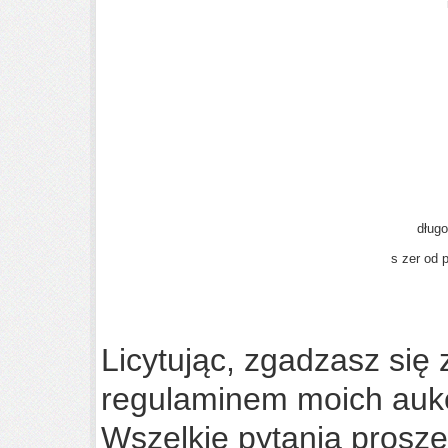
długo
s
zer od 
Licytując, zgadzasz się 
regulaminem moich aukc
Wszelkie pytania proszę