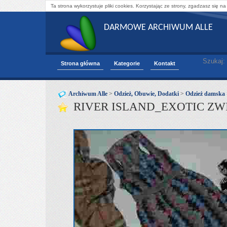
Ta strona wykorzystuje pliki cookies. Korzystając ze strony, zgadzasz się na
DARMOWE ARCHIWUM ALLE
Szukaj:
Strona główna
Kategorie
Kontakt
Archiwum Alle
>
Odzież, Obuwie, Dodatki
>
Odzież damska
RIVER ISLAND_EXOTIC Z