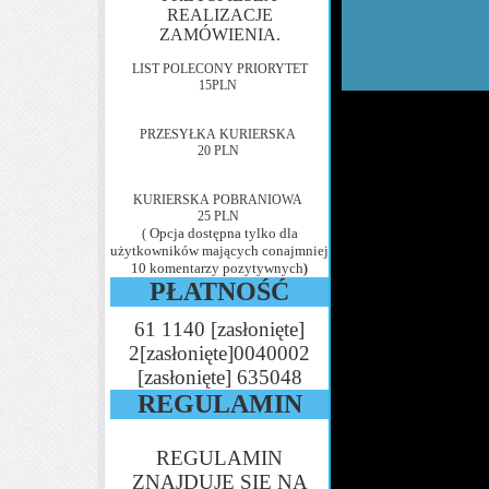
REALIZACJE
ZAMÓWIENIA.
LIST POLECONY PRIORYTET
15PLN
PRZESYŁKA KURIERSKA
20 PLN
KURIERSKA POBRANIOWA
25 PLN
Opcja dostępna tylko dla
(
użytkowników mających conajmniej
10 komentarzy pozytywnych
)
PŁATNOŚĆ
61 1140
[zasłonięte]
2
[zasłonięte]
0040002
[zasłonięte]
635048
REGULAMIN
REGULAMIN
ZNAJDUJE SIĘ NA