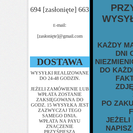
PRZY
694
[zasłonięte]
663
WYSYŁ
-mail:
E
[zasłonięte]
@gmail.com
KAŻDY MA
DNI 
DOSTAWA
NIEZMIENI
DO KAŻD
WYSY
ŁKI REALIZOWANE
FAK
DO 24-48 GODZIN.
ZDJĘ
JEŻELI ZAMÓWIENIE LUB
WPŁATA ZOSTANIE
ZAKSIĘGOWANA DO
PO ZAKU
GODZ. 15 WYSYŁKA JEST
ZAZWYCZAJ TEGO
SAMEGO DNIA.
JEŻELI
WPŁATA NA PAYU
ZNACZENIE
NAPISZ
PRZYŚPIESZA