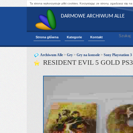
Ta strona wykorzystuje pliki cookies. Korzystając ze strony, zgadzasz się na
DARMOWE ARCHIWUM ALLE
Szukaj:
Strona główna
Kategorie
Kontakt
Archiwum Alle
>
Gry
>
Gry na konsole
>
Sony Playstation 3
RESIDENT EVIL 5 GOLD P