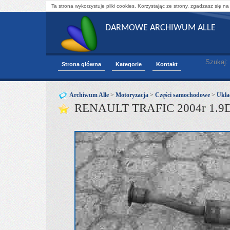
Ta strona wykorzystuje pliki cookies. Korzystając ze strony, zgadzasz się na
DARMOWE ARCHIWUM ALLE
Szukaj:
Strona główna
Kategorie
Kontakt
Archiwum Alle
>
Motoryzacja
>
Części samochodowe
>
Ukła
RENAULT TRAFIC 2004r 1