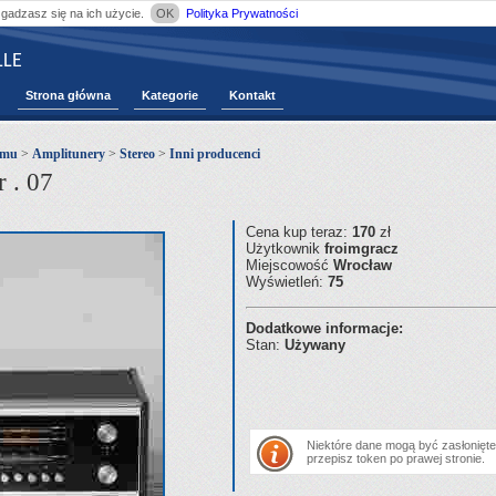
zgadzasz się na ich użycie.
OK
Polityka Prywatności
LE
Strona główna
Kategorie
Kontakt
omu
>
Amplitunery
>
Stereo
>
Inni producenci
 . 07
Cena kup teraz:
170
zł
Użytkownik
froimgracz
Miejscowość
Wrocław
Wyświetleń:
75
Dodatkowe informacje:
Stan:
Używany
Niektóre dane mogą być zasłonięte.
przepisz token po prawej stronie.