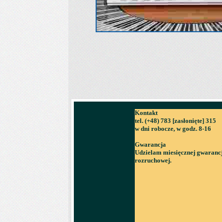
Kontakt
tel. (+48) 783
[zasłonięte]
315
w dni robocze, w godz. 8-16
Gwarancja
Udzielam miesięcznej gwarancj
rozruchowej.