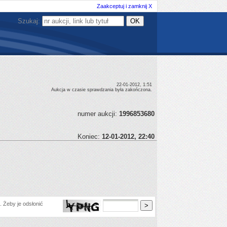
Zaakceptuj i zamknij X
Szukaj:
22-01-2012, 1:51
Aukcja w czasie sprawdzania była zakończona.
numer aukcji:
1996853680
Koniec:
12-01-2012, 22:40
 Żeby je odsłonić