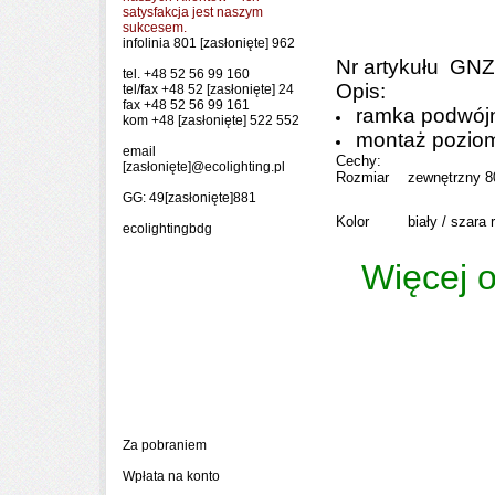
satysfakcja jest naszym
sukcesem.
infolinia 801
[zasłonięte]
962
Nr artykułu
GNZ
tel. +48 52 56 99 160
Opis:
tel/fax +48 52
[zasłonięte]
24
fax +48 52 56 99 161
ramka podwój
kom +48
[zasłonięte]
522 552
montaż pozi
email
Cechy:
[zasłonięte]
@ecolighting.pl
Rozmiar
zewnętrzny 
GG: 49
[zasłonięte]
881
Kolor
biały / szara
ecolightingbdg
Więcej o
Za pobraniem
Wpłata na konto