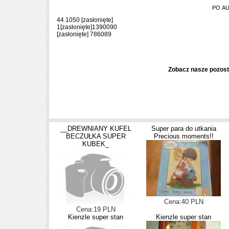
PO AU
44 1050
[zasłonięte]
1
[zasłonięte]
1390090
[zasłonięte]
786089
Zobacz nasze pozost
__DREWNIANY KUFEL
Super para do utkania
BECZUŁKA SUPER
Precious moments!!
KUBEK_
Cena:40 PLN
Cena:19 PLN
Kienzle super stan
Kienzle super stan