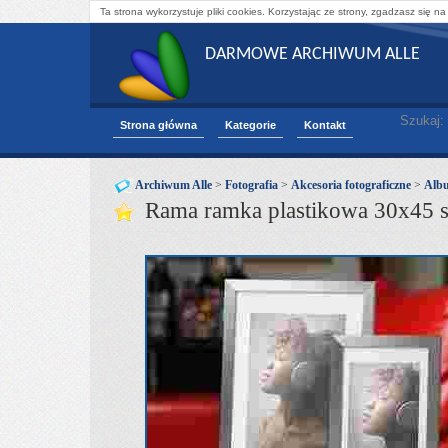
Ta strona wykorzystuje pliki cookies. Korzystając ze strony, zgadzasz się na
DARMOWE ARCHIWUM ALLE
Szukaj:
Strona główna
Kategorie
Kontakt
Archiwum Alle
>
Fotografia
>
Akcesoria fotograficzne
>
Albu
Rama ramka plastikowa 30x45 s