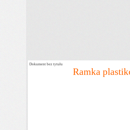
Dokument bez tytułu
Ramka plasti
po
- szkło naj
- kątowni
- tylną