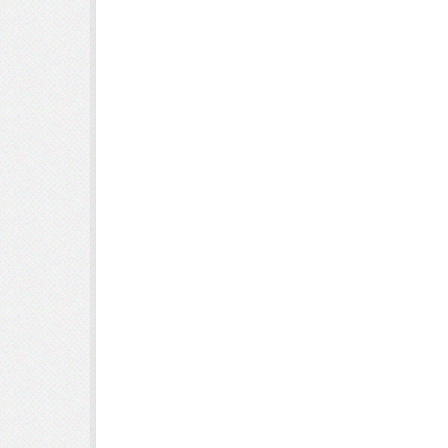
- spręży
- wieszaczki
Klasyka w czystej postaci. Nowoc
szyk – idealne połączenie
do każd
sprawdzą się we wnętrzach o sty
rustykalnej - bieli, beżu czy s
gabinecie i recepcji. Delikatny z
uwagę na estetykę oraz starann
krawędzie ramki podkreślą nowoc
form
Produkt jest lekki i bezpiec
wszelkich instytucji pa
jak również do Pań
Produkt jest f