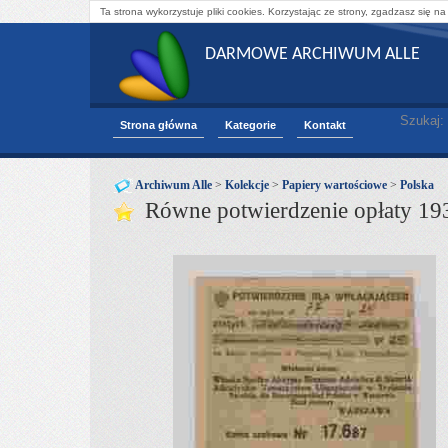
Ta strona wykorzystuje pliki cookies. Korzystając ze strony, zgadzasz się na
DARMOWE ARCHIWUM ALLE
Szukaj:
Strona główna
Kategorie
Kontakt
Archiwum Alle
>
Kolekcje
>
Papiery wartościowe
>
Polska
Równe potwierdzenie opłaty 1