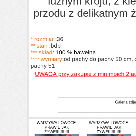
luźnym kroju, z k
przodu z delikatnym ż
* rozmiar
:36
** stan
:bdb
*** skład
:
100 % bawełna
**** wymiary
:od pachy do pachy 50 cm, 
pachy 51
UWAGA przy zakupie z min moich 2 au
Galeria zdję
WARZYWA I OWOCE-
WARZYWA I OWOCE-
PRAWIE JAK
PRAWIE JAK
ŻYWE!!!!!!!!!!!
ŻYWE!!!!!!!!!!!