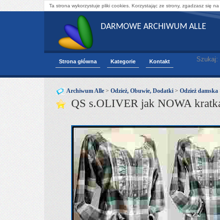
Ta strona wykorzystuje pliki cookies. Korzystając ze strony, zgadzasz się na
DARMOWE ARCHIWUM ALLE
Szukaj:
Strona główna
Kategorie
Kontakt
Archiwum Alle
>
Odzież, Obuwie, Dodatki
>
Odzież damska
QS s.OLIVER jak NOWA kra