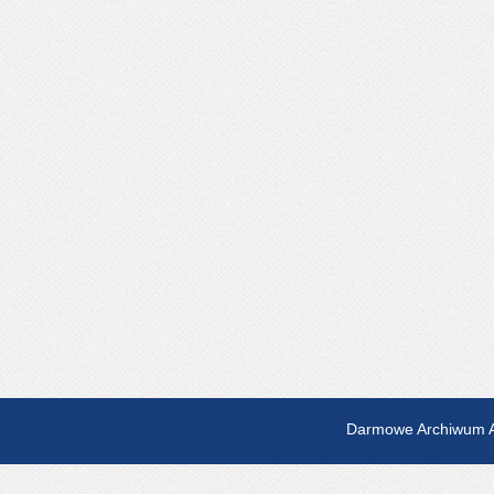
Darmowe Archiwum A