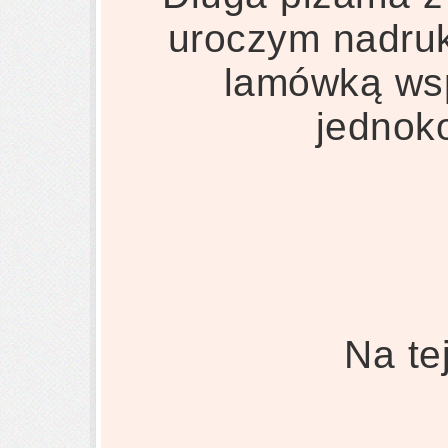
uroczym nadruk
lamówką wsp
jednoko
Na te