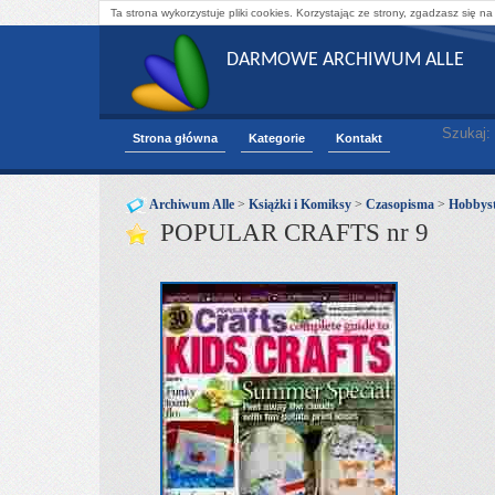
Ta strona wykorzystuje pliki cookies. Korzystając ze strony, zgadzasz się na
DARMOWE ARCHIWUM ALLE
Szukaj:
Strona główna
Kategorie
Kontakt
Archiwum Alle
>
Książki i Komiksy
>
Czasopisma
>
Hobbyst
POPULAR CRAFTS nr 9