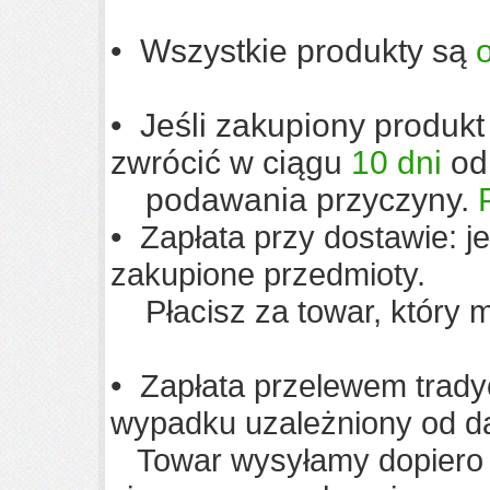
• Wszystkie produkty są
• Jeśli zakupiony produk
zwrócić w ciągu
10 dni
od 
podawania przyczyny.
•
Zapłata przy dostawie: j
zakupione przedmioty.
Płacisz za towar, który m
•
Zapłata przelewem tradyc
wypadku uzależniony od da
Towar wysyłamy dopiero w