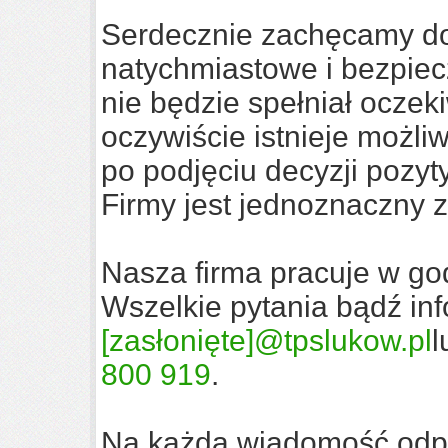
Serdecznie zachęcamy d
natychmiastowe i bezpiecz
nie będzie spełniał ocze
oczywiście istnieje możli
po podjęciu decyzji pozyt
Firmy jest jednoznaczny 
Nasza firma pracuje w go
Wszelkie pytania bądź inf
[zasłonięte]
@tpslukow.pl
l
800
919
.
Na każdą wiadomość odpo