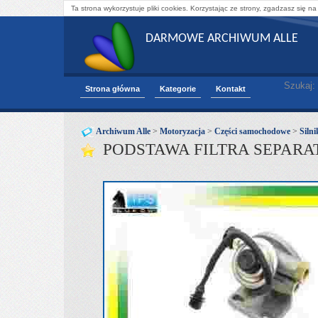
Ta strona wykorzystuje pliki cookies. Korzystając ze strony, zgadzasz się na
DARMOWE ARCHIWUM ALLE
Szukaj:
Strona główna
Kategorie
Kontakt
Archiwum Alle
>
Motoryzacja
>
Części samochodowe
>
Silni
PODSTAWA FILTRA SEPAR