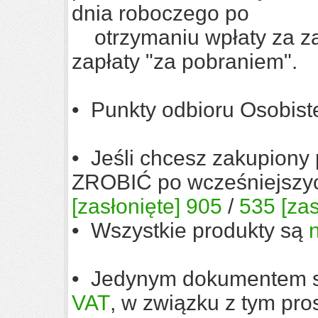
dnia roboczego po
otrzymaniu wpłaty za z
zapłaty "za pobraniem".
• Punkty odbioru Osob
• Jeśli chcesz zakupion
ZROBIĆ po wcześniejszych
[zasłonięte]
905
/
535
[zas
• Wszystkie produkty są
• Jedynym dokumentem sp
VAT
, w związku z tym pr