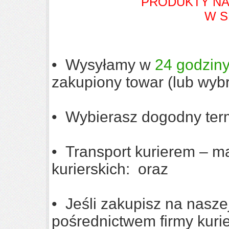
PRODUKTY NA
W S
• Wysyłamy w
24 godzin
zakupiony towar (lub wybr
• Wybierasz dogodny ter
• Transport kurierem – 
kurierskich:
oraz
• Jeśli zakupisz na nasze
pośrednictwem firmy kuri