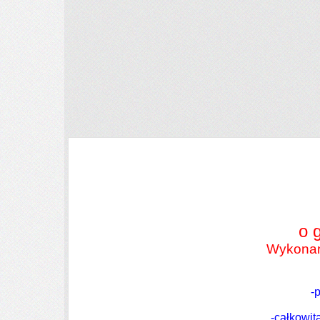
WĘDKARSKA PASJA
TEL:514-
[zasłonięte]
-582
38
[zasłonięte]
007
mail:wedkarska_
[zasłonięte]
@onet.pl
o 
Wykonana
-
BANK
MILLENNIUM
NUMER KONTA:
-całkowi