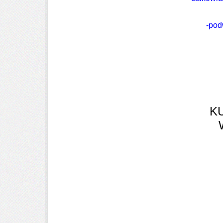
941
[zasłonięte]
220200
[zasłonięte]
00197
[zasłonięte]
962
-pod
WYSYŁKA POCZTĄ POLSKĄ
LIST EKONOMICZNY-
LIST PRIORYTETOWY-
LIST POLECONY EKONOMICZNY-7ZŁ
LIST POLECONY PRIORYTETOWY-9ZŁ
PACZKA EKONOMICZNA-14zł
PACZKA PRIORYTETOWA-16zł
K
ZAPRASZAM NA STRONĘ O MNIE W CELU
ZAPOZNANIA SIĘ Z REGULAMINEM AUKCJI.
POZDRAWIAM