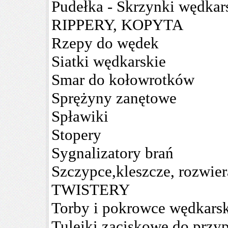
Pudełka - Skrzynki wędkar
RIPPERY, KOPYTA
Rzepy do wędek
Siatki wędkarskie
Smar do kołowrotków
Sprężyny zanętowe
Spławiki
Stopery
Sygnalizatory brań
Szczypce,kleszcze, rozwie
TWISTERY
Torby i pokrowce wędkars
Tulejki zaciskowe do prz