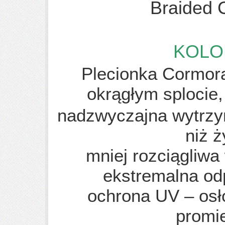
Braided
KOLO
Plecionka Cormora
okrągłym splocie
nadzwyczajna wytrzy
niż 
mniej rozciągliwa
ekstremalna od
ochrona UV – osł
promi