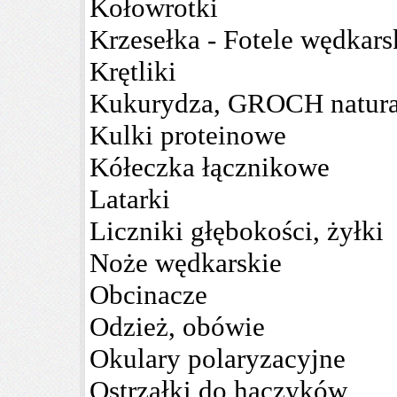
Kołowrotki
Krzesełka - Fotele wędkars
Krętliki
Kukurydza, GROCH natura
Kulki proteinowe
Kółeczka łącznikowe
Latarki
Liczniki głębokości, żyłki
Noże wędkarskie
Obcinacze
Odzież, obówie
Okulary polaryzacyjne
Ostrzałki do haczyków