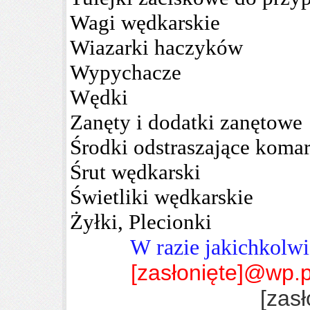
Wagi wędkarskie
Wiazarki haczyków
Wypychacze
Wędki
Zanęty i dodatki zanętowe
Środki odstraszające komar
Śrut wędkarski
Świetliki wędkarskie
Żyłki, Plecionki
W razie jakichkolwi
[zasłonięte]
@wp.p
[zasł