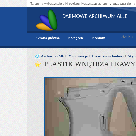
Ta strona wykorzystuje pliki cookies. Korzystając ze strony, zgadzasz się na
DARMOWE ARCHIWUM ALLE
Szukaj:
Strona główna
Kategorie
Kontakt
Archiwum Alle
>
Motoryzacja
>
Części samochodowe
>
Wypo
PLASTIK WNĘTRZA PRAWY 