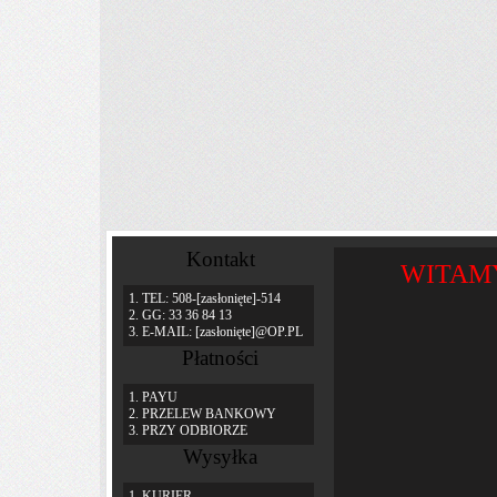
Kontakt
WITAM
1. TEL: 508-
[zasłonięte]
-514
2. GG: 33 36 84 13
3. E-MAIL:
[zasłonięte]
@OP.PL
Płatności
1. PAYU
2. PRZELEW BANKOWY
3. PRZY ODBIORZE
Wysyłka
1. KURIER