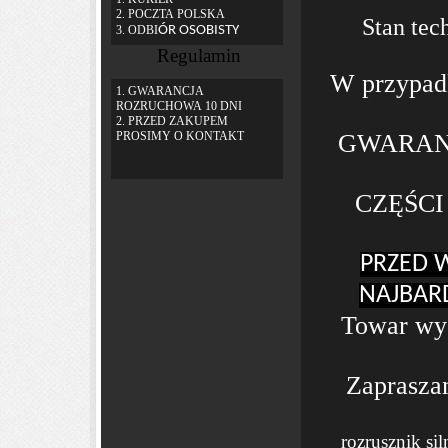
2. POCZTA POLSKA
Stan tec
3. ODBI
ÓR OSOBISTY
Regulamin
W przypadk
1. GWARANCJA
ROZRUCHOWA 10 DNI
2. PRZED ZAKUPEM
PROSIMY O KONTAKT
GWARANC
CZĘŚC
PRZED 
NAJBAR
Towar wys
Zapraszam
rozrusznik si