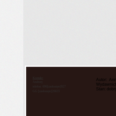
Kontakt:
Autor: An
Andrzej
Wydawnictw
telefon: 696
[zasłonięte]
927
Stan: dobr
GG:
[zasłonięte]
26635