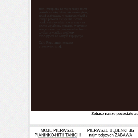
Jeżeli zakupiony na mojej aukcji towar
posiada usterkę, której nie zauważyłęm,
został uszkodzony w transporcie bądź z
innego powodu nie spełnia Twoich
oczekiwań skontaktuj sie ze mną - na
pewno wyjaśnimy sytuacje. Wszystkie
aukcje staram sie przeprowadzać bardzo
szybko, a wszelkie problemy
rozwiązywać na korzyść kupującego.
Caly Regulamin mozesz
przeczytać tutaj.
Zobacz nasze pozostałe au
MOJE PIERWSZE
PIERWSZE BĘBENKI dla
PIANINKO-HIT!! TANIO!!!
najmłodszych ZABAWA