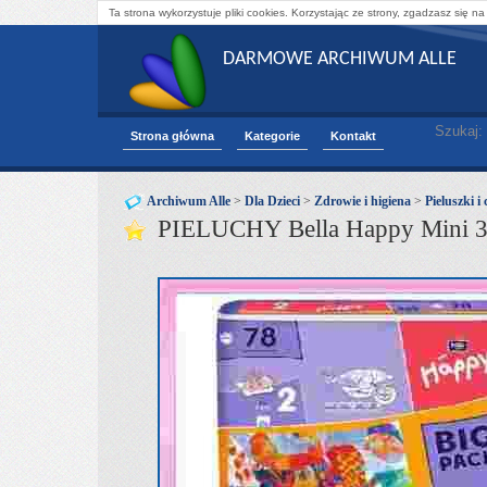
Ta strona wykorzystuje pliki cookies. Korzystając ze strony, zgadzasz się na
DARMOWE ARCHIWUM ALLE
Szukaj:
Strona główna
Kategorie
Kontakt
Archiwum Alle
>
Dla Dzieci
>
Zdrowie i higiena
>
Pieluszki i
PIELUCHY Bella Happy Mini 3