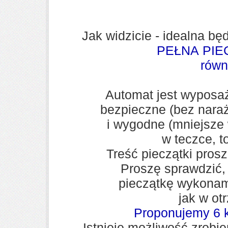
Jak widzicie - idealna 
PEŁNA PI
równ
Automat jest wyposa
bezpieczne
(bez nara
i
wygodne
(mniejsze 
w teczce, to
Treść pieczątki pros
Proszę sprawdzić,
pieczątkę wykonam
jak w ot
Proponujemy 6 k
Istnieje możliwość zrobi