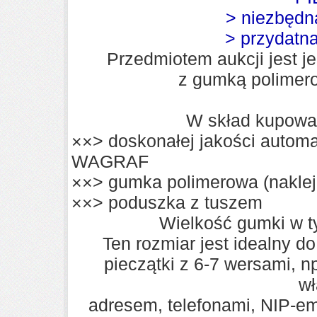
> niezbędn
> przydatn
Przedmiotem aukcji jest
j
z gumką polimero
W skład kupowa
××> doskonałej jakości autom
WAGRAF
××> gumka polimerowa (naklej
××> poduszka z tuszem
Wielkość gumki w 
Ten rozmiar jest idealny d
pieczątki z 6-7 wersami, n
wł
adresem, telefonami, NIP-e