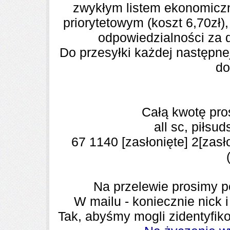
zwykłym listem ekonomicz
priorytetowym (koszt
6,70zł
)
odpowiedzialności
za d
Do przesyłki każdej następnej
do
Całą kwotę pro
all sc, piłsu
67 1140
[zasłonięte]
2
[zasł
Na przelewie prosimy 
W mailu -
koniecznie
nick 
Tak, abyśmy mogli zidentyfiko