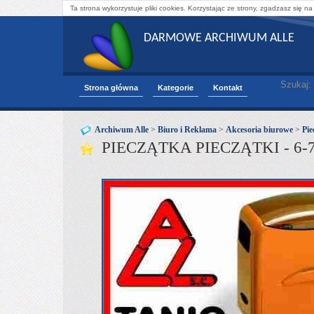
Ta strona wykorzystuje pliki cookies. Korzystając ze strony, zgadzasz się na
DARMOWE ARCHIWUM ALLE
Szukaj:
Strona główna
Kategorie
Kontakt
Archiwum Alle
>
Biuro i Reklama
>
Akcesoria biurowe
>
Pie
PIECZĄTKA PIECZĄTKI - 6