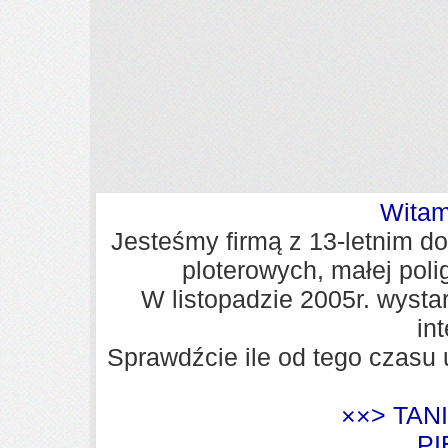
Witam
Jesteśmy firmą z 13-letnim d
ploterowych, małej poli
W listopadzie 2005r. wyst
int
Sprawdźcie ile od tego czasu
××> TAN
PI