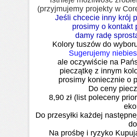
(przyjmujemy projekty w Cor
Jeśli chcecie inny krój
prosimy o kontakt
damy radę spros
Kolory tuszów do wybor
Sugerujemy niebies
ale oczywiście na Pa
pieczątkę z innym kol
prosimy
koniecznie
o 
Do ceny piecz
8,90 zł
(list poleceny prio
eko
Do przesyłki każdej następnej
do
Na prośbę i ryzyko Kupu