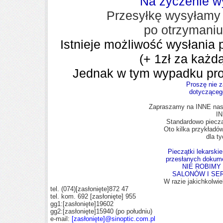
Na życzenie w
Przesyłkę wysyłamy 
po otrzymaniu
Istnieje możliwość wysłania 
(+ 1zł za każd
Jednak w tym wypadku pros
Proszę nie 
dotycząceg
Zapraszamy na INNE nasz
IN
Standardowo pieczą
Oto kilka przykład
dla t
Pieczątki lekarski
przesłanych dokume
NIE ROBIMY
SALONÓW I SE
W razie jakichkolwie
tel. (074)
[zasłonięte]
872 47
tel. kom. 692
[zasłonięte]
955
gg1:
[zasłonięte]
19602
gg2:
[zasłonięte]
15940 (po południu)
e-mail:
[zasłonięte]
@sinoptic.com.pl