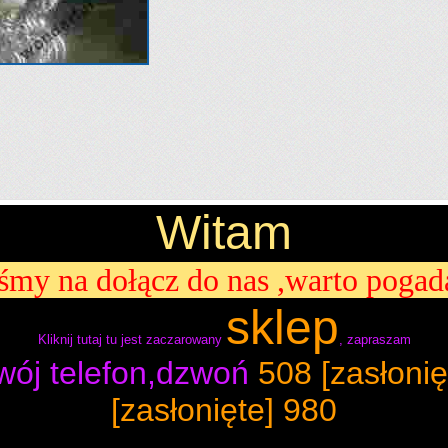
Witam
eśmy na dołącz do nas ,warto pogada
sklep
Kliknij tutaj
tu jest zaczarowany
, zapraszam
ój telefon,dzwoń
508
[zasłonię
[zasłonięte]
980