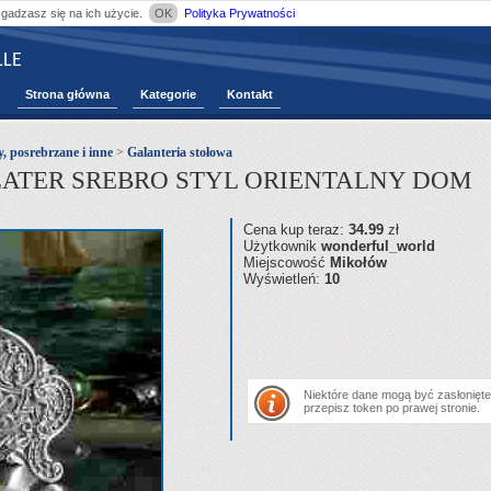
zgadzasz się na ich użycie.
OK
Polityka Prywatności
LE
Strona główna
Kategorie
Kontakt
y, posrebrzane i inne
>
Galanteria stołowa
LATER SREBRO STYL ORIENTALNY DOM
Cena kup teraz:
34.99
zł
Użytkownik
wonderful_world
Miejscowość
Mikołów
Wyświetleń:
10
Niektóre dane mogą być zasłonięte.
przepisz token po prawej stronie.