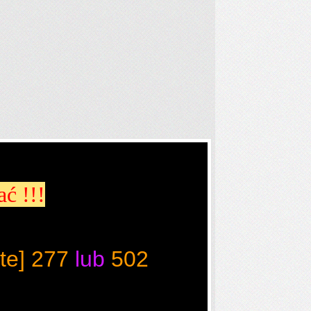
ć !!!
te]
277
lub
502