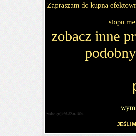
Zapraszam do kupna efektowne
stopu me
zobacz inne 
podobnym
wymi
[zasłonięte]
466-82-n-1004
JEŚLI 