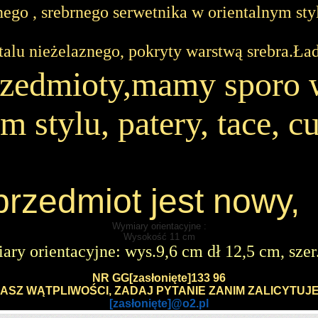
go , srebrnego serwetnika w orientalnym sty
talu nieżelaznego, pokryty warstwą srebra.Ład
przedmioty,mamy sporo
 stylu, patery, tace, cu
przedmiot jest nowy, 
Wymiary orientacyjne :
Wysokość 11 cm
ary orientacyjne: wys.9,6 cm dł 12,5 cm, szer
NR GG
[zasłonięte]
133 96
MASZ WĄTPLIWOŚCI, ZADAJ PYTANIE ZANIM ZALICYTUJESZ 
[zasłonięte]
@o2.pl