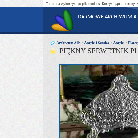
Ta strona wykorzystuje pliki cookies. Korzystając ze strony, 
DARMOWE ARCHIWUM AL
Archiwum Alle
>
Antyki i Sztuka
>
Antyki
>
Plater
PIĘKNY SERWETNIK P