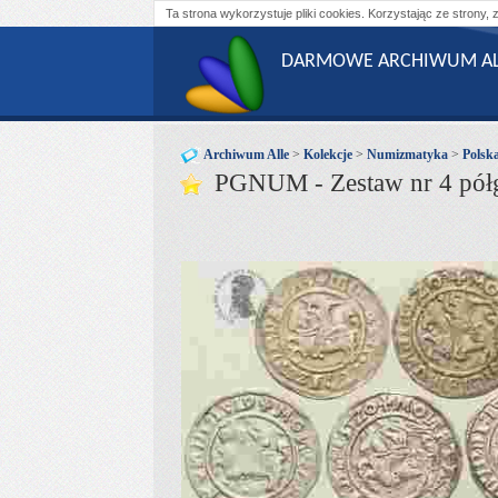
Ta strona wykorzystuje pliki cookies. Korzystając ze strony, 
DARMOWE ARCHIWUM AL
Archiwum Alle
>
Kolekcje
>
Numizmatyka
>
Polsk
PGNUM - Zestaw nr 4 półgr