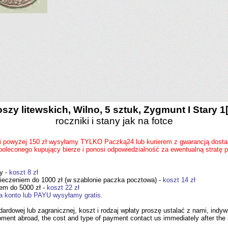
szy litewskich, Wilno, 5 sztuk, Zygmunt I Stary 1
roczniki i stany jak na fotce
i powyżej 150 zł wysyłamy TYLKO Paczką24 lub kurierem z gwarancją dost
oleconego kupujący bierze i ponosi odpowiedzialność za ewentualną stratę pr
wy -
koszt 8 zł
ieczeniem do 1000 zł (w szablonie paczka pocztowa) -
koszt 14 zł
iem do 5000 zł -
koszt 22 zł
a konto lub PAYU wysyłamy gratis.
ardowej lub zagranicznej, koszt i rodzaj wpłaty proszę ustalać z nami, indyw
pment abroad, the cost and type of payment contact us immediately after the 