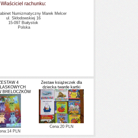
Właściciel rachunku:
Gabinet Numizmatyczny Marek Melcer
ul. Skłodowskiej 16
15-097 Białystok
Polska
ZESTAW 4
Zestaw książeczek dla
LASKOWYCH
dziecka twarde kartki
W BRELOCZKÓW
Cena:20 PLN
ena:14 PLN