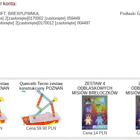
r konta:
SWIFT: BREXPLPWMUL
Podlaski 
te]
2
[zasłonięte]
0170002
[zasłonięte]
059449
łonięte]
2
[zasłonięte]
0170012
[zasłonięte]
004497
estaw
Quercetti Tecno zestaw
ZESTAW 4
OZNAŃ
konstrukcyjny POZNAŃ
ODBLASKOWYCH
ODB
MISIÓW BRELOCZKÓW
MISIÓ
N
Cena:59.90 PLN
Cena:14 PLN
C