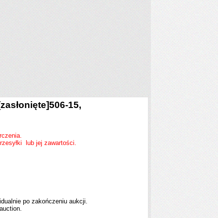
[zasłonięte]
506-15,
arczenia.
zesyłki lub jej zawartości.
idualnie po zakończeniu aukcji.
auction.