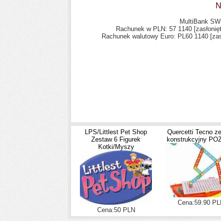
N
MultiBank 
Rachunek w PLN: 57 1140
[zasłonię
Rachunek walutowy Euro: PL60 1140
[zas
LPS/Littlest Pet Shop
Quercetti Tecno z
Zestaw 6 Figurek
konstrukcyjny P
Kotki/Myszy
Cena:59.90 PL
Cena:50 PLN