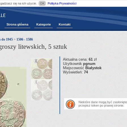
zgadzasz się na ich użycie.
OK
Polityka Prywatności
LE
Strona główna
Kategorie
Kontakt
a do 1945
>
1506 - 1586
oszy litewskich, 5 sztuk
Aktualna cena:
61
zł
Użytkownik
pgnum
Miejscowość
Białystok
Wyświetleń:
74
Niektóre dane mogą być zasłonięte.
przepisz token po prawej stronie.