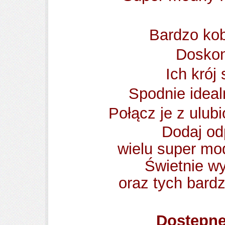
Bardzo kob
Dosko
Ich krój
Spodnie ideal
Połącz je z ulub
Dodaj od
wielu super mo
Świetnie wy
oraz tych bardz
Dostępne