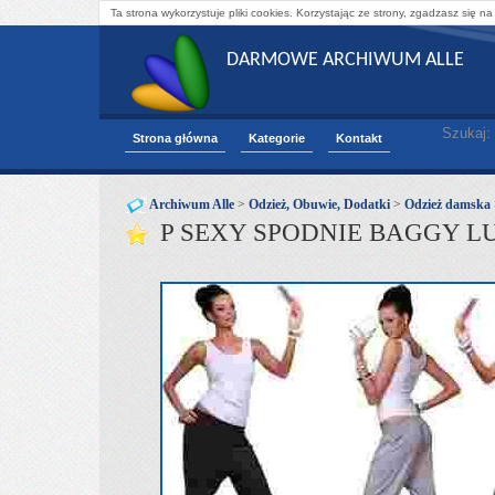
Ta strona wykorzystuje pliki cookies. Korzystając ze strony, zgadzasz się na
DARMOWE ARCHIWUM ALLE
Szukaj:
Strona główna
Kategorie
Kontakt
Archiwum Alle
>
Odzież, Obuwie, Dodatki
>
Odzież damska
P SEXY SPODNIE BAGGY L