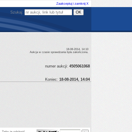
Zaakceptuj i zamknij X
Szukaj:
18-08-2014, 14:10
Aukcja w czasie sprawdzania była zakończona.
numer aukcji:
4505061068
Koniec:
18-08-2014, 14:04
 Żeby je odsłonić