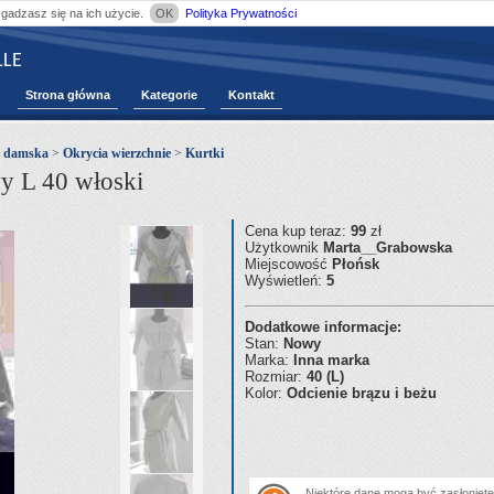
zgadzasz się na ich użycie.
OK
Polityka Prywatności
LE
Strona główna
Kategorie
Kontakt
ż damska
>
Okrycia wierzchnie
>
Kurtki
y L 40 włoski
Cena kup teraz:
99
zł
Użytkownik
Marta__Grabowska
Miejscowość
Płońsk
Wyświetleń:
5
Dodatkowe informacje:
Stan:
Nowy
Marka:
Inna marka
Rozmiar:
40 (L)
Kolor:
Odcienie brązu i beżu
Niektóre dane mogą być zasłonięte.