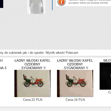
przepisz token po prawej stronie.
ny do sukienek jak i do spodni. Wyrób włoski Polecam
KI
ŁADNY WŁOSKI KAFEL
ŁADNY WŁOSKI KAFEL
WŁO
OZDOBNY
OZDOBNY
NA 3
..SYGNOWANY !!
..SYGNOWANY !!
C
Cena:22 PLN
Cena:16 PLN