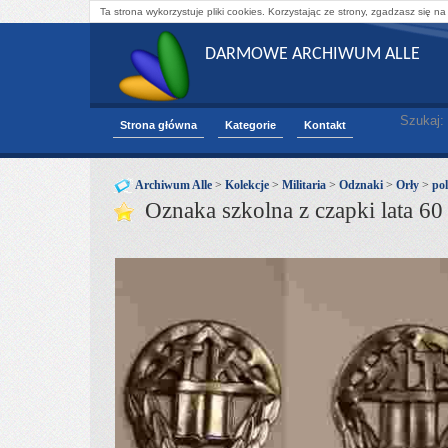
Ta strona wykorzystuje pliki cookies. Korzystając ze strony, zgadzasz się na
DARMOWE ARCHIWUM ALLE
Szukaj:
Strona główna
Kategorie
Kontakt
Archiwum Alle
>
Kolekcje
>
Militaria
>
Odznaki
>
Orły
>
pol
Oznaka szkolna z czapki lata 6