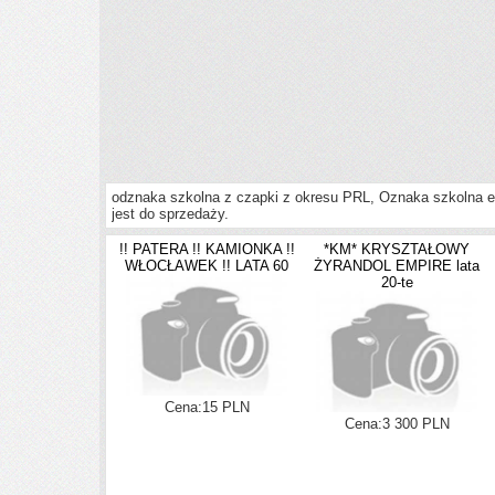
odznaka szkolna z czapki z okresu PRL, Oznaka szkolna em
jest do sprzedaży.
!! PATERA !! KAMIONKA !!
*KM* KRYSZTAŁOWY
WŁOCŁAWEK !! LATA 60
ŻYRANDOL EMPIRE lata
20-te
Cena:15 PLN
Cena:3 300 PLN