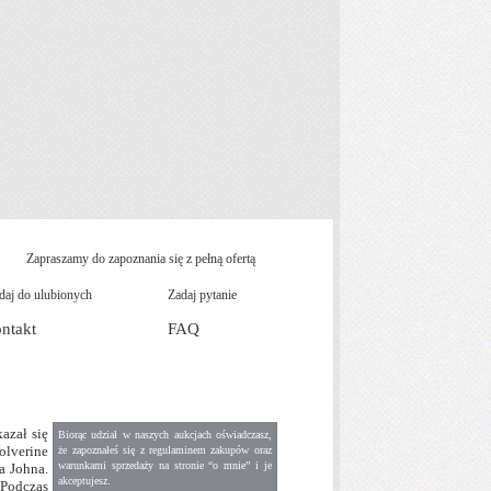
Zapraszamy do zapoznania się z pełną ofertą
aj do ulubionych
Zadaj pytanie
ntakt
FAQ
azał się
Biorąc udział w naszych aukcjach oświadczasz,
olverine
że zapoznałeś się z
regulaminem zakupów
oraz
warunkami sprzedaży na stronie “o mnie” i je
a Johna.
akceptujesz.
 Podczas