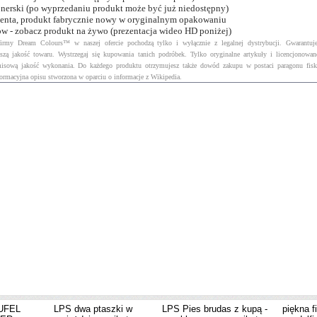
onerski (po wyprzedaniu produkt może być już niedostępny)
centa, produkt fabrycznie nowy w oryginalnym opakowaniu
w - zobacz produkt na żywo (prezentacja wideo HD poniżej)
firmy Dream Colours™ w naszej ofercie pochodzą tylko i wyłącznie z legalnej dystrybucji. Gwarantu
ższą jakość towaru. Wystrzegaj się kupowania tanich podróbek. Tylko oryginalne artykuły i licencjonowa
isową jakość wykonania. Do każdego produktu otrzymujesz także dowód zakupu w postaci paragonu fisk
formacyjna opisu stworzona w oparciu o informacje z Wikipedia.
UFEL
LPS dwa ptaszki w
LPS Pies brudas z kupą -
piękna f