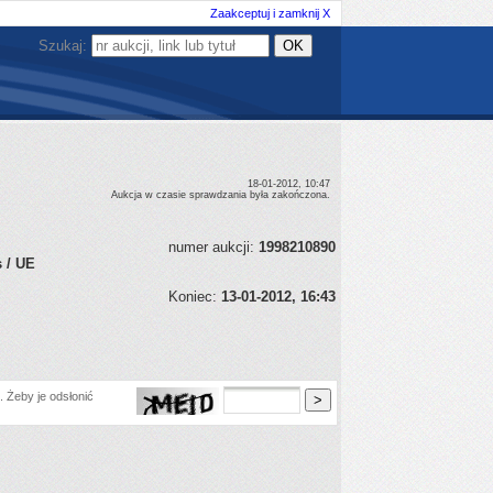
Zaakceptuj i zamknij X
Szukaj:
18-01-2012, 10:47
Aukcja w czasie sprawdzania była zakończona.
numer aukcji:
1998210890
s / UE
Koniec:
13-01-2012, 16:43
 Żeby je odsłonić