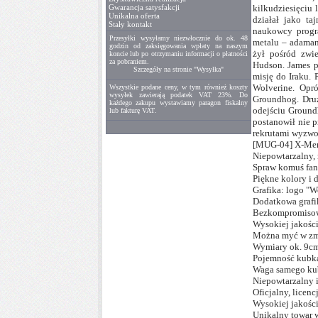
Gwarancja satysfakcji
kilkudziesięciu 
Unikalna oferta
działał jako t
Stały kontakt
naukowcy progr
Przesyłki wysyłamy niezwłocznie do ok. 48
metalu – adaman
godzin od zaksięgowania wpłaty na naszym
żył pośród zwi
koncie lub po otrzymaniu informacji o płatności
za pobraniem.
Hudson. James p
Szczegóły na stronie "Wysyłka"
misję do Iraku. 
Wolverine. Opr
Wszystkie podane ceny, w tym również
koszty
wysyłek
zawierają podatek
VAT
23%
. Do
Groundhog. Druż
każdego zakupu wystawiamy
paragon
fiskalny
odejściu Ground
lub
fakturę VAT
.
postanowił nie p
rekrutami wyzwo
[MUG-04] X-Men
Niepowtarzalny, 
Spraw komuś fant
Piękne kolory i 
Grafika: logo "Wo
Dodatkowa grafi
Bezkompromisow
Wysokiej jakośc
Można myć w zm
Wymiary ok. 9cm 
Pojemność kubka
Waga samego kub
Niepowtarzalny i
Oficjalny, lice
Wysokiej jakości
Unikalny towar w