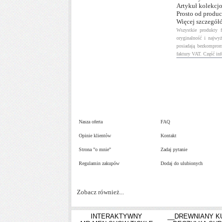
Artykuł kolekcj
Prosto od produ
Więcej szczegółó
Wszystkie produkty 
oryginalność i najwy
posiadają bezkomprom
faktury VAT. Część in
Nasza oferta
FAQ
Opinie klientów
Kontakt
Strona "o mnie"
Zadaj pytanie
Regulamin zakupów
Dodaj do ulubionych
Zobacz również...
INTERAKTYWNY
__DREWNIANY K