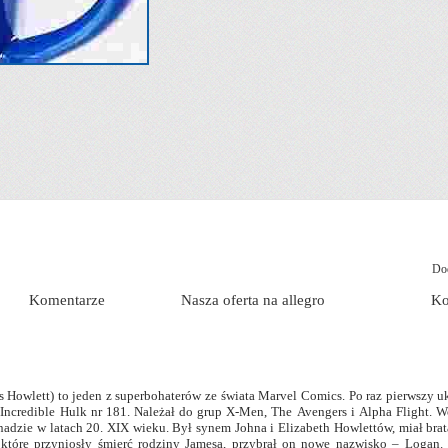
Dod
Komentarze
Nasza oferta na allegro
Ko
s Howlett)
to jeden z superbohaterów ze świata Marvel Comics. Po raz pierwszy uk
Incredible Hulk nr 181. Należał do grup X-Men, The Avengers i Alpha Flight. W
nadzie w latach 20. XIX wieku. Był synem Johna i Elizabeth Howlettów, miał brat
 które przyniosły śmierć rodziny Jamesa, przybrał on nowe nazwisko – Logan.