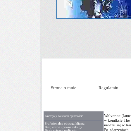
Strona o mnie
Regulamin
Wolverine (Jame
Szczegóły na stronie "płatności"
w komiksie The 
Profesjonalna obsługa klienta
urodził się w Ka
Bezpieczne i pewne zakupy
Po zdarzeniach,
Błyskawiczna realizacja