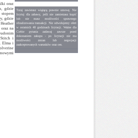
lki oraz
u, gdzie
Tutaj zawierasz
wiążącą prawnie umowę
. Nie
m stopem
licytuj dla zabawy, jeśli
nie zamierzasz kupić
y, gdzie
lub nie masz możliwości
sprawnego
 Heather
sfinalizowania transakcji
. Nie odwołujemy ofert
w ostatnich
48 godzinach
licytacji. Ważne dla
 oraz na
Ciebie pytania
zadawaj zawsze przed
seudonim
dokonaniem zakupu
- po licytacji nie ma
Stitch i
możliwości zmian lub negocjacji
. Elma i
zaakceptowanych warunków oraz cen.
olverine
z nowymi