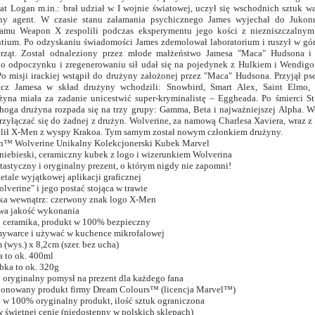
lat Logan m.in.: brał udział w I wojnie światowej, uczył się wschodnich sztuk wa
ajny agent. W czasie stanu załamania psychicznego James wyjechał do Jukon
amu Weapon X zespolili podczas eksperymentu jego kości z niezniszczalny
tium. Po odzyskaniu świadomości James zdemolował laboratorium i ruszył w gór
erząt. Został odnaleziony przez młode małżeństwo Jamesa "Maca" Hudsona i
o odpoczynku i zregenerowaniu sił udał się na pojedynek z Hulkiem i Wendigo
Po misji irackiej wstąpił do drużyny założonej przez "Maca" Hudsona. Przyjął p
ócz Jamesa w skład drużyny wchodzili: Snowbird, Smart Alex, Saint Elmo, 
yna miała za zadanie unicestwić super-kryminalistę – Eggheada. Po śmierci St
hoga drużyna rozpada się na trzy grupy: Gamma, Beta i najważniejszej Alpha. W
rzyłączać się do żadnej z drużyn. Wolverine, za namową Charlesa Xaviera, wraz 
lił X-Men z wyspy Krakoa. Tym samym został nowym członkiem drużyny.
™ Wolverine Unikalny Kolekcjonerski Kubek Marvel
niebieski, ceramiczny kubek z logo i wizerunkiem Wolverina
astyczny i oryginalny prezent, o którym nigdy nie zapomni!
detale wyjątkowej aplikacji graficznej
lverine" i jego postać stojąca w trawie
ka wewnątrz: czerwony znak logo X-Men
a jakość wykonania
i ceramika, produkt w 100% bezpieczny
ywarce i używać w kuchence mikrofalowej
(wys.) x 8,2cm (szer. bez ucha)
 to ok. 400ml
ka to ok. 320g
 oryginalny pomysł na prezent dla każdego fana
ncjonowany produkt firmy Dream Colours™ (licencja Marvel™)
 w 100% oryginalny produkt, ilość sztuk ograniczona
 świetnej cenie (niedostępny w polskich sklepach)