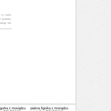
je to 100%
ne produkty
alnego lub
igurka z mosiądzu
piękna figurka z mosiądzu