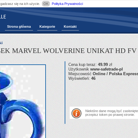
zgadzasz się na ich użycie.
OK
Polityka Prywatności
LE
Strona główna
Kategorie
Kontakt
ki
EK MARVEL WOLVERINE UNIKAT HD FV
Cena kup teraz:
49.99
zł
Użytkownik
www-safetrade-pl
Miejscowość
Online / Polska Expres
Wyświetleń:
46
Niektóre dane mogą być zasłonięte.
przepisz token po prawej stronie.