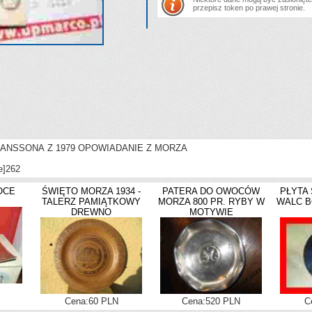
przepisz token po prawej stronie.
ANSSONA Z 1979 OPOWIADANIE Z MORZA
e]
262
OCE
ŚWIĘTO MORZA 1934 -
PATERA DO OWOCÓW
PŁYTA 
TALERZ PAMIĄTKOWY
MORZA 800 PR. RYBY W
WALC B
DREWNO
MOTYWIE
Cena:60 PLN
Cena:520 PLN
C