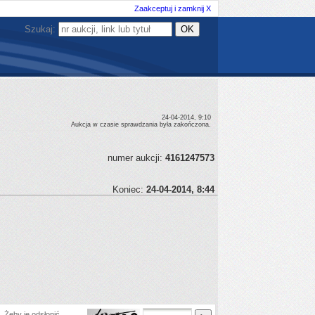
Zaakceptuj i zamknij X
Szukaj:
24-04-2014, 9:10
Aukcja w czasie sprawdzania była zakończona.
numer aukcji:
4161247573
Koniec:
24-04-2014, 8:44
 Żeby je odsłonić