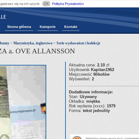
zgadzasz się na ich użycie.
OK
Polityka Prywatności
LE
Strona główna
Kategorie
Kontakt
albumy
>
Marynistyka, żeglarstwo
>
Serie wydawnicze i kolekcje
A a. OVE ALLANSSON
Aktualna cena:
2.10
zł
Użytkownik
Kapitan1962
Miejscowość
Mikołów
Wyświetleń:
2
Dodatkowe informacje:
Stan:
Używany
Okładka:
miękka
Rok wydania (xxxx):
1979
Forma:
tekst jednolity
Niektóre dane mogą być zasłonięte.