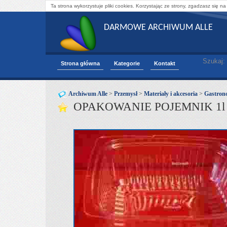
Ta strona wykorzystuje pliki cookies. Korzystając ze strony, zgadzasz się na
DARMOWE ARCHIWUM ALLE
Szukaj:
Strona główna
Kategorie
Kontakt
Archiwum Alle
>
Przemysł
>
Materiały i akcesoria
>
Gastron
OPAKOWANIE POJEMNIK 1l 