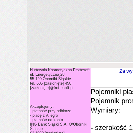
Hurtownia Kosmetyczna Frottesoft
Za wys
ul. Energetyczna 28
55-120 Oborniki Śląskie
tel. 605
[zasłonięte]
450
[zasłonięte]
@frottesoft.pl
Pojemniki pl
Pojemnik pros
Akceptujemy:
Wymiary:
- płatność przy odbiorze
- płacę z Allegro
- płatność na konto:
ING Bank Śląski S.A. O/Oborniki
- szerokość 
Śląskie