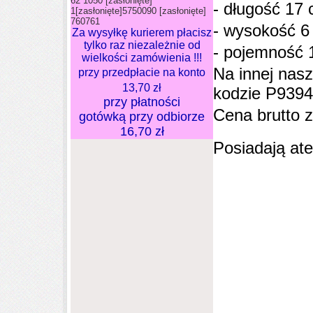
62 1050
[zasłonięte]
- długość 17
1
[zasłonięte]
5750090
[zasłonięte]
760761
- wysokość 
Za wysyłkę kurierem płacisz
tylko raz niezależnie od
- pojemność 1
wielkości zamówienia !!!
Na innej nasz
przy przedpłacie na konto
13,70 zł
kodzie P93
przy płatności
Cena brutto 
gotówką
przy odbiorze
16,70 zł
Posiadają at