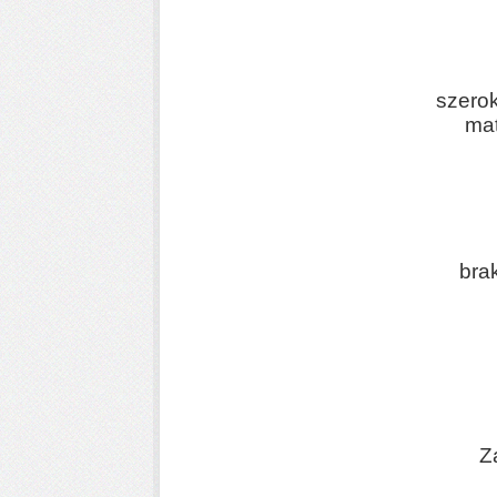
szerok
mat
brak
Z