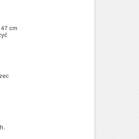
: 47 cm
szyć
trzec
h.