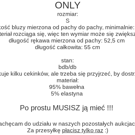
ONLY
rozmiar:
S
ość bluzy mierzona od pachy do pachy, minimalnie
eriał rozciąga się, więc ten wymiar może się zwięk
długość rękawa mierzona od pachy: 52,5 cm
długość całkowita: 55 cm
stan:
bdb/db
uje kilku cekinków, ale trzeba się przyjrzeć, by dos
materiał:
95% bawełna
5% elastyna
Po prostu MUSISZ ją mieć !!!
achęcam do udziału w naszych pozostałych aukcjac
Za przesyłkę
płacisz tylko raz
:)