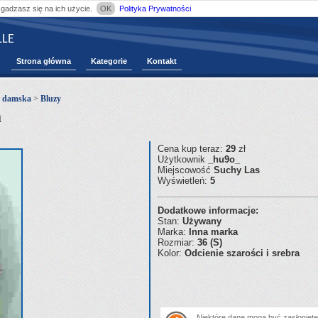
zgadzasz się na ich użycie.
OK
Polityka Prywatności
LE
Strona główna
Kategorie
Kontakt
ż damska
>
Bluzy
a
Cena kup teraz:
29
zł
Użytkownik
_hu9o_
Miejscowość
Suchy Las
Wyświetleń:
5
Dodatkowe informacje:
Stan:
Używany
Marka:
Inna marka
Rozmiar:
36 (S)
Kolor:
Odcienie szarości i srebra
Niektóre dane mogą być zasłonięte.