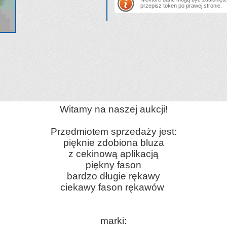
przepisz token po prawej stronie.
Witamy na naszej aukcji!
Przedmiotem sprzedaży jest:
pięknie zdobiona bluza
z cekinową aplikacją
piękny fason
bardzo długie rękawy
ciekawy fason rękawów
marki: