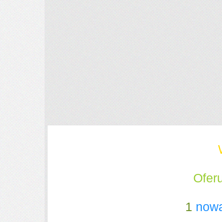
Ofer
1
now