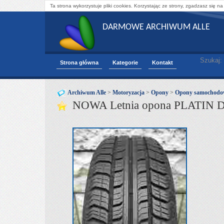
Ta strona wykorzystuje pliki cookies. Korzystając ze strony, zgadzasz się na
DARMOWE ARCHIWUM ALLE
Szukaj:
Strona główna
Kategorie
Kontakt
Archiwum Alle
>
Motoryzacja
>
Opony
>
Opony samochodo
NOWA Letnia opona PLATIN 