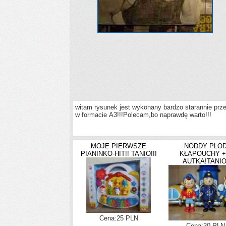
witam rysunek jest wykonany bardzo starannie prz
w formacie A3!!!Polecam,bo naprawdę warto!!!
MOJE PIERWSZE
NODDY PLO
PIANINKO-HIT!! TANIO!!!
KŁAPOUCHY +
AUTKA!TANIO
Cena:25 PLN
Cena:30 PLN