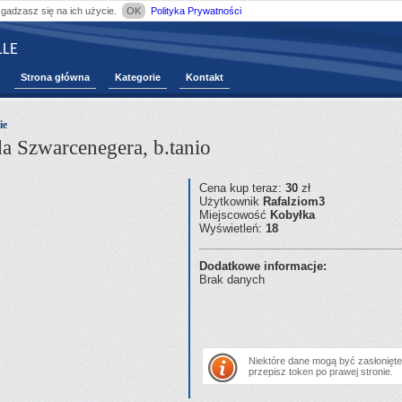
zgadzasz się na ich użycie.
OK
Polityka Prywatności
LE
Strona główna
Kategorie
Kontakt
ie
a Szwarcenegera, b.tanio
Cena kup teraz:
30
zł
Użytkownik
Rafalziom3
Miejscowość
Kobyłka
Wyświetleń:
18
Dodatkowe informacje:
Brak danych
Niektóre dane mogą być zasłonięte.
przepisz token po prawej stronie.