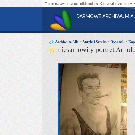
Ta strona wykorzystuje pliki cookies. Korzystając ze strony, 
DARMOWE ARCHIWUM AL
Archiwum Alle
>
Antyki i Sztuka
>
Rysunek
>
Kop
niesamowity portret Arnold