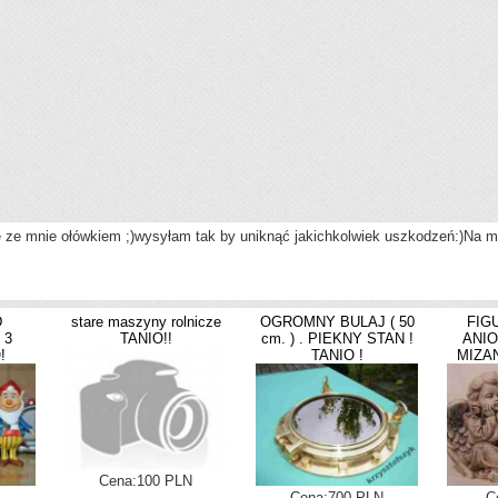
e ze mnie ołówkiem ;)wysyłam tak by uniknąć jakichkolwiek uszkodzeń:)Na m
D
stare maszyny rolnicze
OGROMNY BULAJ ( 50
FIG
 3
TANIO!!
cm. ) . PIEKNY STAN !
ANIO
!
TANIO !
MIZA
Cena:100 PLN
Cena:700 PLN
C