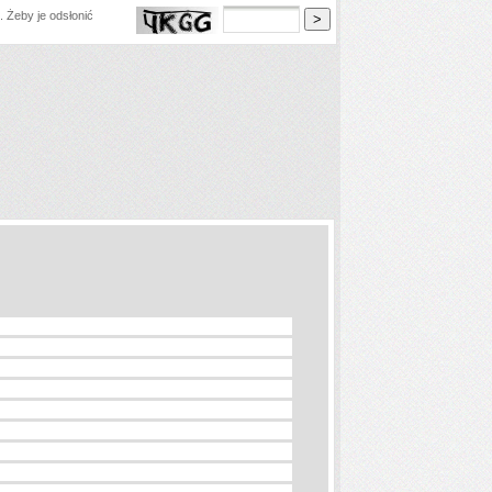
 Żeby je odsłonić