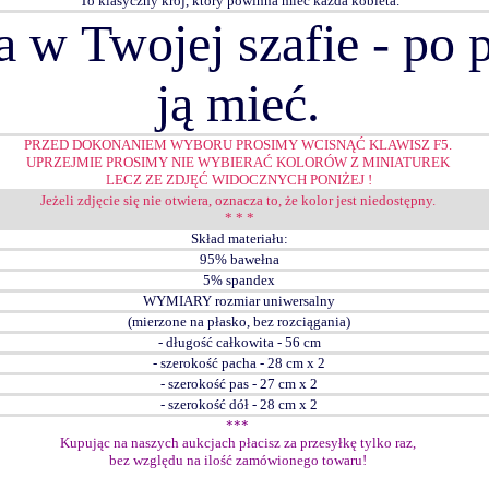
To klasyczny krój, który powinna mieć każda kobieta.
a w Twojej szafie - po 
ją mieć.
PRZED DOKONANIEM WYBORU PROSIMY WCISNĄĆ KLAWISZ F5.
UPRZEJMIE PROSIMY NIE WYBIERAĆ KOLORÓW Z MINIATUREK
LECZ ZE ZDJĘĆ WIDOCZNYCH PONIŻEJ !
Jeżeli zdjęcie się nie otwiera, oznacza to, że kolor jest niedostępny.
* * *
Skład materiału:
95% bawełna
5% spandex
WYMIARY ro
zmiar uniwersalny
(mierzone na płasko, bez rozciągania)
- długość całkowita - 56 cm
- szerokość pacha - 28 cm x 2
- szerokość pas - 27 cm x 2
- szerokość dół - 28 cm x 2
***
Kupując na naszych aukcjach płacisz za przesyłkę tylko raz,
bez względu na ilość zamówionego towaru!