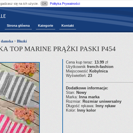
zgadzasz się na ich użycie.
OK
Polityka Prywatności
LE
Strona główna
Kategorie
Kontakt
ż damska
>
Bluzki
A TOP MARINE PRĄŻKI PASKI P454
Cena kup teraz:
13.99
zł
Użytkownik
french-fashion
Miejscowość
Kobylnica
Wyświetleń:
23
Dodatkowe informacje:
Stan:
Nowy
Marka:
Inna marka
Rozmiar:
Rozmiar uniwersalny
Długość rękawa:
Inny rękaw
Kolor:
Inny kolor