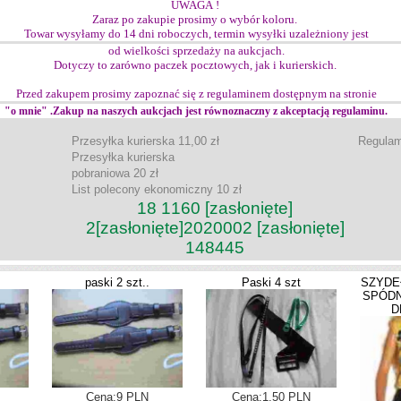
UWAGA !
Zaraz po zakupie prosimy o wybór koloru.
Towar wysyłamy do 14 dni roboczych, termin wysyłki uzależniony jest
od wielkości sprzedaży na aukcjach.
Dotyczy to zarówno paczek pocztowych, jak i kurierskich.
Przed zakupem prosimy zapoznać się z regulaminem dostępnym na stronie
"o mnie" .Zakup na naszych aukcjach jest równoznaczny z akceptacją regulaminu.
Przesyłka kurierska 11,00 zł
Regulam
Przesyłka kurierska
pobraniowa 20 zł
List polecony ekonomiczny 10 zł
18 1160
[zasłonięte]
2
[zasłonięte]
2020002
[zasłonięte]
148445
paski 2 szt..
Paski 4 szt
SZYDE
SPÓDN
D
Cena:9 PLN
Cena:1.50 PLN