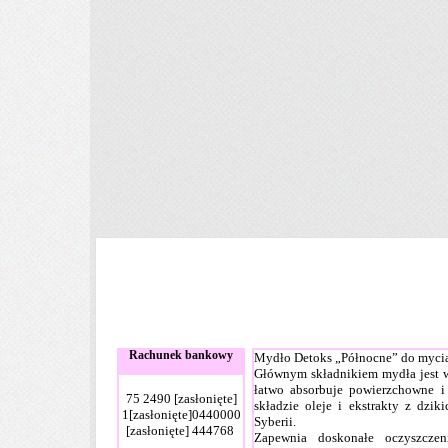
Rachunek bankowy
Mydło Detoks „Północne” do mycia
Głównym składnikiem mydła jest w
łatwo absorbuje powierzchowne i
75 2490
[zasłonięte]
składzie oleje i ekstrakty z dzik
1
[zasłonięte]
0440000
Syberii.
[zasłonięte]
444768
Zapewnia doskonałe oczyszczeni