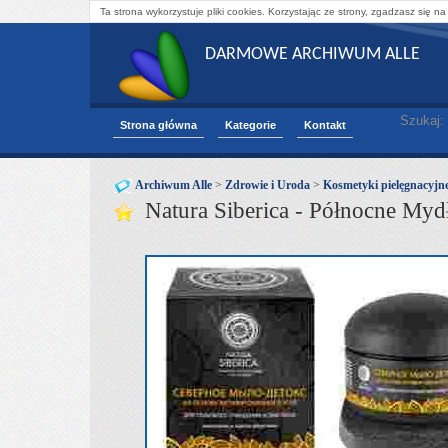
Ta strona wykorzystuje pliki cookies. Korzystając ze strony, zgadzasz się na
DARMOWE ARCHIWUM ALLE
Szukaj:
Strona główna
Kategorie
Kontakt
Archiwum Alle
>
Zdrowie i Uroda
>
Kosmetyki pielęgnacyjn
Natura Siberica - Północne My