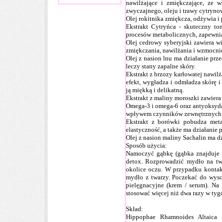
nawilżające i zmiękczające, ze 
zwyczajnego, oleju i trawy cytryn
Olej rokitnika
zmiękcza, odżywia i p
Ekstrakt Cytryńca
- skuteczny to
procesów metabolicznych, zapewni
Olej cedrowy
syberyjski zawiera wi
zmiękczania, nawilżania i wzmocni
Olej z nasion lnu
ma działanie prze
leczy stany zapalne skóry.
Ekstrakt z brzozy karłowatej
nawilża
efekt, wygładza i odmładza skórę i 
ją miękką i delikatną.
Ekstrakt z maliny moroszki
zawiera
Omega-3 i omega-6 oraz antyoksyda
wpływem czynników zewnętrznych
Ekstrakt z borówki
pobudza metab
elastyczność, a także ma działanie
Olej z nasion maliny Sachalin
ma dz
Sposób użycia:
Namoczyć gąbkę (gąbka znajduje 
detox. Rozprowadzić mydło na twa
okolice oczu. W przypadku konta
mydło z twarzy. Poczekać do wysc
pielęgnacyjne (krem / serum). Na 
stosować więcej niż dwa razy w tyg
Skład:
Hippophae Rhamnoides Altaica S