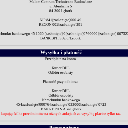
Malam Centrum Techniczno Budowlane
ul.Abrahama 5
84-300 Lębork
NIP
841
[zasłonięte]
000-49
REGON 005
[zasłonięte]
391
achunku bankowego
45 1060
[zasłonięte]
0
[zasłonięte]
0760000
[zasłonięte]
00752
BANK BPH S.A. o/Lębork
Wysyłka i płatność
Przedpłata na konto
Kurier DHL
Odbiór osobisty
Płatność przy odbiorze
Kurier DHL
Odbiór osobisty
Nr rachunku bankowego
45-
[zasłonięte]
00076-
[zasłonięte]
033000
[zasłonięte]
0723
BANK BPH S.A. o/Lębork
kupując kilka przedmiotów na różnych aukcjach za wysyłkę płacisz tylko raz
Proponujemy