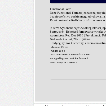
Functional Form
Noże Functional Form to jedna z najpopular
bezpieczeństwo codziennego użytkowania. 
Dzięki ostrzałce Roll-Sharp nóż zachowa o
| Ostrza wykonane są z wysokiej jakości ja
Softouch® | Rękojeść formowana wtryskowo 
wzornictwa Red Dot 2006 | Projektanci: Tob
Nóż szefa kuchni, 20 cm
(857108)
Tradycyjny nóż kuchenny, z szerokim ostrze
- długość: 20 cm
- waga: 103 g
- stal nierdzewna o twardości 53 HRC
- antypoślizgowa powłoka Softouch
- można myć w zmywarce