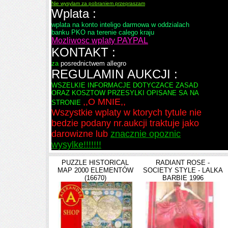
Nie wysylam za pobraniem przepraszam
Wplata :
wplata na konto inteligo darmowa w oddzialach
banku PKO na terenie calego kraju
Mozliwosc wplaty PAYPAL
KONTAKT :
za
posrednictwem allegro
REGULAMIN AUKCJI :
WSZELKIE INFORMACJE DOTYCZACE ZASAD
ORAZ KOSZTOW PRZESYLKI OPISANE SA NA
,,O MNIE,,
STRONIE
Wszystkie wplaty w ktorych tytule nie
bedzie podany nr.aukcji traktuje jako
darowizne
lub
znacznie opoznic
wysylke!!!!!!!
PUZZLE HISTORICAL
RADIANT ROSE -
MAP 2000 ELEMENTÓW
SOCIETY STYLE - LALKA
(16670)
BARBIE 1996