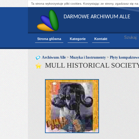
Ta strona wykorzystuje pliki cookies. Korzystając ze strony, zgadzasz się na
DARMOWE ARCHIWUM ALLE
Szukaj:
Strona główna
Kategorie
Kontakt
Archiwum Alle
>
Muzyka i Instrumenty
>
Płyty kompaktow
MULL HISTORICAL SOCIET