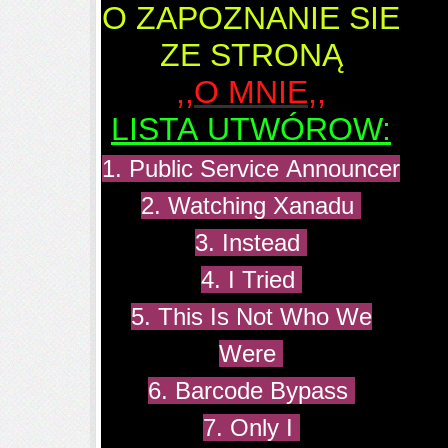
O ZAPOZNANIE SIE
ZE STRONĄ
,,O MNIE,,
LISTA UTWÓROW:
1. Public Service Announcer
2. Watching Xanadu
3. Instead
4. I Tried
5. This Is Not Who We
Were
6. Barcode Bypass
7. Only I