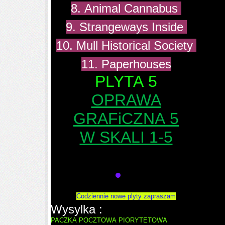
8. Animal Cannabus
9. Strangeways Inside
10. Mull Historical Society
11. Paperhouses
PLYTA 5
OPRAWA
GRAFiCZNA 5
W SKALI 1-5
Codziennie nowe plyty zapraszam
Wysylka :
PACZKA POCZTOWA PIORYTETOWA